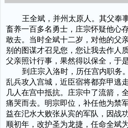
王全斌，并州太原人。其父奉事
畜养一百多名勇士，庄宗怀疑他心
敢去。当时全斌十二岁，对他的父亲
别的图谋才召见您，您让我去作人质
父亲照计行事，果然得以保全，于
到庄宗入洛时，历任宫内职务。
乱兵攻入宫城，近臣宿将都弃甲逃
几人在宫中抵抗。庄宗中了流箭，
痛哭而去。明宗即位，补任他为禁
益在汜水大败张从宾的军队，因战
顺初年，改护圣为龙捷，任命全斌