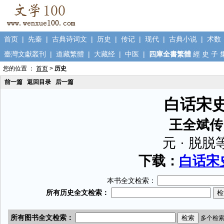
首页
|
先秦
|
古典诗词文
|
历史
|
传记
|
现代
|
古典小说
|
术数
臺灣文獻叢刊
|
道藏繁體
|
大藏经
|
中医
|
四庫全書繁體
經
史
子
您的位置 ：
首页
>
历史
前一篇
返回目录
后一篇
白话宋
王全斌传
元 · 脱脱
下载：
白话宋史
本书全文检索：