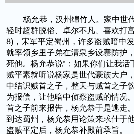
杨允恭，汉州绵竹人。家中世代
轻时超群脱俗、卓尔不凡、喜欢打富济
8)，宋军平定蜀州，许多盗贼暗中
就率领乡里子弟在清泉乡设寨防护
死他。杨允恭说“：如果你们让我活
贼平素就听说杨家是世代豪族大户
中结识贼首之子，整天与贼首之子
为报偿，让他暗中侦察盗贼的情况
首之子前来报告，杨允恭于是逃走
到达蜀州，杨允恭用论策来求仕于
盗贼平定后，杨允恭补殿前承旨。