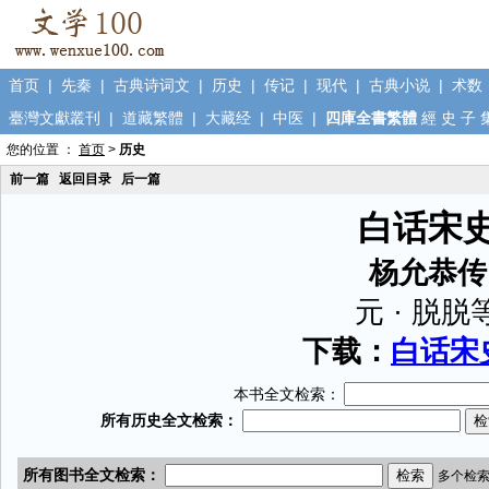
首页
|
先秦
|
古典诗词文
|
历史
|
传记
|
现代
|
古典小说
|
术数
臺灣文獻叢刊
|
道藏繁體
|
大藏经
|
中医
|
四庫全書繁體
經
史
子
您的位置 ：
首页
>
历史
前一篇
返回目录
后一篇
白话宋
杨允恭传
元 · 脱脱
下载：
白话宋史
本书全文检索：