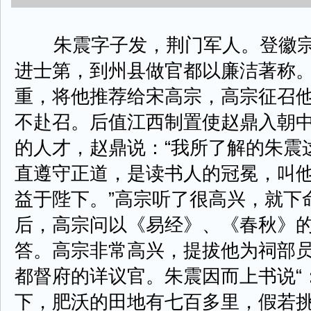
朱震字子发，荆门军人。登徽宗政和年
进士第，到州县做官都以廉洁著称
重，将他推荐给宋高宗，高宗征召
不赴召。后值江西制置使赵鼎入朝
的人才，赵鼎说：“我所了解的朱震
直遵守正道，是读书人的冠冕，叫
益于陛下。”高宗听了很高兴，就下
后，高宗问以《易经》、《春秋》
答。高宗非常高兴，提拔他为祠部
都督府的详议官。朱震因而上书说“
下，肥沃的田地有七百多里，假若