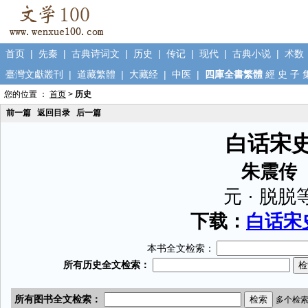
首页
|
先秦
|
古典诗词文
|
历史
|
传记
|
现代
|
古典小说
|
术数
臺灣文獻叢刊
|
道藏繁體
|
大藏经
|
中医
|
四庫全書繁體
經
史
子
您的位置 ：
首页
>
历史
前一篇
返回目录
后一篇
白话宋
朱震传
元 · 脱脱
下载：
白话宋史
本书全文检索：