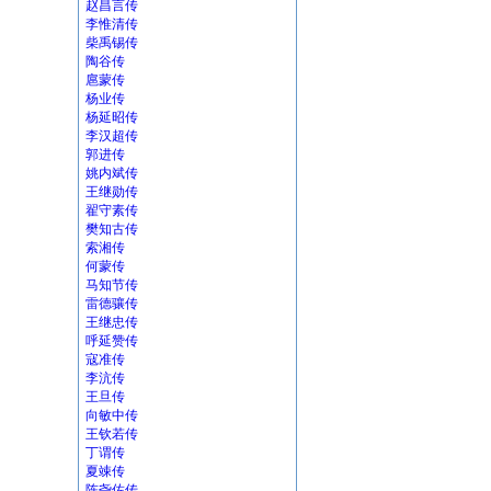
赵昌言传
李惟清传
柴禹锡传
陶谷传
扈蒙传
杨业传
杨延昭传
李汉超传
郭进传
姚内斌传
王继勋传
翟守素传
樊知古传
索湘传
何蒙传
马知节传
雷德骧传
王继忠传
呼延赞传
寇准传
李沆传
王旦传
向敏中传
王钦若传
丁谓传
夏竦传
陈尧佐传