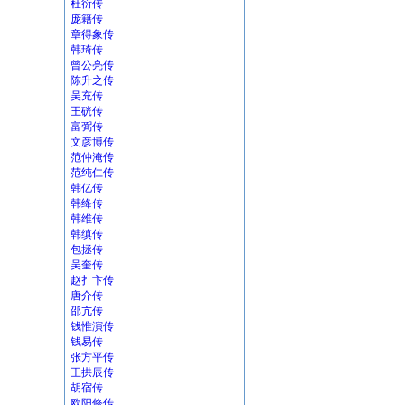
杜衍传
庞籍传
章得象传
韩琦传
曾公亮传
陈升之传
吴充传
王硄传
富弼传
文彦博传
范仲淹传
范纯仁传
韩亿传
韩绛传
韩维传
韩缜传
包拯传
吴奎传
赵扌卞传
唐介传
邵亢传
钱惟演传
钱易传
张方平传
王拱辰传
胡宿传
欧阳修传