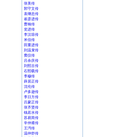
张美传
郭守文传
袁继忠传
崔彦进传
曹翰传
党进传
李汉琼传
米信传
田重进传
刘温叟传
窦仪传
吕余庆传
刘熙古传
石熙载传
李穆传
薛居正传
沈伦传
卢多逊传
李日方传
吕蒙正传
张齐贤传
钱若水传
苏易简传
辛仲甫传
王沔传
温仲舒传