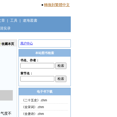
●
轉換到繁體中文
文章
|
工具
|
遼海叢書
清实录
用户中心
收藏本页
本站图书检索
电子书下载
《二十五史》.chm
《全宋词》.chm
，气度不
《全唐诗》.chm