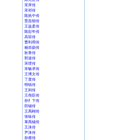
宋庠传
宋祁传
陈执中传
贾昌朝传
王益柔传
陈彭年传
高琼传
曹利用传
杨崇勋传
狄青传
郭逵传
宋绶传
宋敏求传
王博文传
丁度传
明镐传
王则传
王尧臣传
孙扌卞传
田锡传
王禹翶传
张咏传
掌禹锡传
王洙传
尹洙传
孙甫传