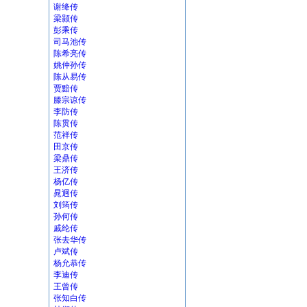
谢绛传
梁颢传
彭乘传
司马池传
陈希亮传
姚仲孙传
陈从易传
贾黯传
滕宗谅传
李防传
陈贯传
范祥传
田京传
梁鼎传
王济传
杨亿传
晁迥传
刘筠传
孙何传
戚纶传
张去华传
卢斌传
杨允恭传
李迪传
王曾传
张知白传