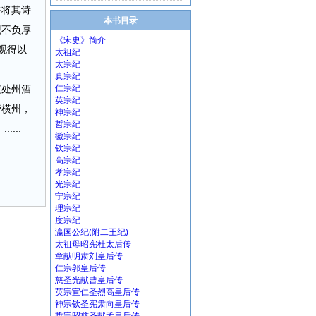
并将其诗
本书目录
观不负厚
《宋史》简介
观得以
太祖纪
太宗纪
真宗纪
监处州酒
仁宗纪
英宗纪
管横州，
神宗纪
哲宗纪
...
徽宗纪
钦宗纪
高宗纪
孝宗纪
光宗纪
宁宗纪
理宗纪
度宗纪
瀛国公纪(附二王纪)
太祖母昭宪杜太后传
章献明肃刘皇后传
仁宗郭皇后传
慈圣光献曹皇后传
英宗宣仁圣烈高皇后传
神宗钦圣宪肃向皇后传