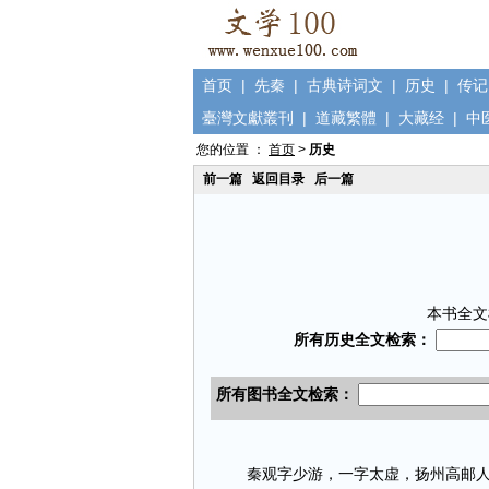
首页
|
先秦
|
古典诗词文
|
历史
|
传记
臺灣文獻叢刊
|
道藏繁體
|
大藏经
|
中
您的位置 ：
首页
>
历史
前一篇
返回目录
后一篇
本书全文
秦观字少游，一字太虚，扬州高邮人。