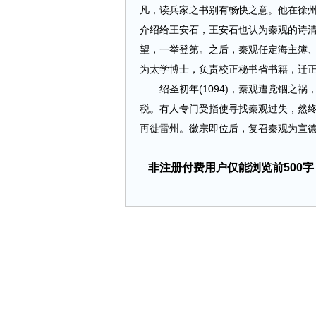
凡，读兵家之书别有畅快之意。他在徐
介绍给王安石，王安石也认为秦观的诗
望，一举登第。之后，秦观任定海主簿、蔡
为太学博士，负责校正秘书省书籍，迁
绍圣初年(1094)，秦观遭党锢之祸
税。有人专门受指使寻找秦观过失，然
再徙雷州。徽宗即位后，复召秦观为宣德郎
非注册付费用户仅能浏览前500字