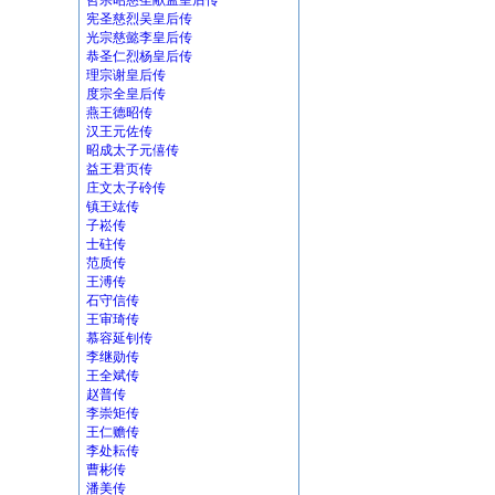
哲宗昭慈圣献孟皇后传
宪圣慈烈吴皇后传
光宗慈懿李皇后传
恭圣仁烈杨皇后传
理宗谢皇后传
度宗全皇后传
燕王德昭传
汉王元佐传
昭成太子元僖传
益王君页传
庄文太子砱传
镇王竑传
子崧传
士砫传
范质传
王溥传
石守信传
王审琦传
慕容延钊传
李继勋传
王全斌传
赵普传
李崇矩传
王仁赡传
李处耘传
曹彬传
潘美传