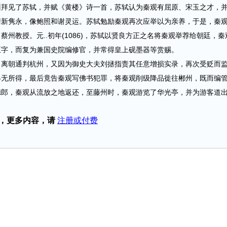
州拜见了苏轼，并赋《黄楼》诗一首，苏轼认为秦观有屈原、宋玉之才，
清新隽永，像鲍照和谢灵运。苏轼勉励秦观再次应举以为亲养，于是，秦
州教授。元..初年(1086)，苏轼以贤良方正之名将秦观举荐给朝廷，秦
正字，而复为兼国史院编修官，并常得皇上砚墨器等赏赐。
，离朝通判杭州，又因为御史大夫刘拯指责其任意增损实录，再次受贬而
终无所得，最后竟告秦观写佛书犯罪，将秦观削级降品徙往郴州，既而编
，秦观从流放之地返还，至藤州时，秦观游览了华光亭，并为游客道出 ...
，更多内容，请
注册或付费