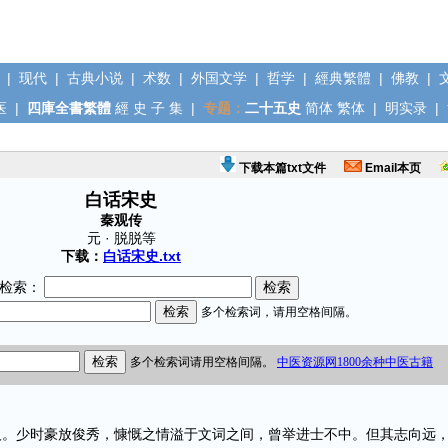
|
现代
|
古典小说
|
术数
|
外国文学
|
哲学
|
經典繁體
|
佛教
|
医
|
四庫全書繁體
經
史
子
集
|
专题：
二十五史
简体
繁体
|
明实录
|
下载本篇txt文件
Email本页
白话宋史
秦观传
元 · 脱脱等
下载：
白话宋史.txt
检索：
少时豪放俊秀，慷慨之情溢于文词之间，曾举进士不中。但其志向远