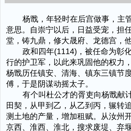
杨戬，年轻时在后宫做事，主管
意思。自崇宁以后，日益受宠，担
堂，铸九鼎，修大晟府、龙德宫，
政和四年(1114)，被任命为彰
行的护卫军，以此来巩固他的权力
杨戬历任镇安、清海、镇东三镇节
傅，于是阴谋动摇太子。
有个叫杜公才的胥吏向杨戬献计
田契，从甲到乙，从乙到丙，辗转
测土地的产量，增加租赋。从汝州
京西、淮西、淮北，搜求废堤、弃