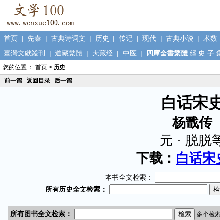
首页
|
先秦
|
古典诗词文
|
历史
|
传记
|
现代
|
古典小说
|
术数
臺灣文獻叢刊
|
道藏繁體
|
大藏经
|
中医
|
四庫全書繁體
經
史
子
您的位置 ：
首页
>
历史
前一篇
返回目录
后一篇
白话宋
杨戬传
元 · 脱脱
下载：
白话宋史
本书全文检索：