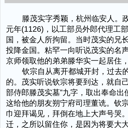
滕茂实字秀颖，杭州临安人。政和八
元年(1126)，以工部员外郎代理
国，被金人所拘留。当时茂实的兄长
投降金国。粘罕一向听说茂实的名
京师领取他的弟弟滕华实一起居住
钦宗自从离开都城开封，过去的
的。茂实听说钦宗将要到达，就自己
部侍郎滕茂实墓”九字，取出奉命出
这给他的朋友朔宁府司理董诜。钦
巾迎拜谒见，拜倒在地上大声号哭。
迁，之所以留住你，是因为将要大大