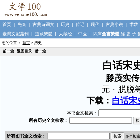
首页
|
先秦
|
古典诗词文
|
历史
|
传记
|
现代
|
古典小说
|
术数
臺灣文獻叢刊
|
道藏繁體
|
大藏经
|
中医
|
四庫全書繁體
經
史
子
您的位置 ：
首页
>
历史
前一篇
返回目录
后一篇
白话宋
滕茂实传
元 · 脱脱
下载：
白话宋史
本书全文检索：