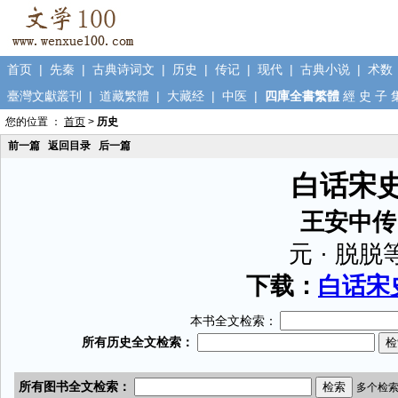
首页
|
先秦
|
古典诗词文
|
历史
|
传记
|
现代
|
古典小说
|
术数
臺灣文獻叢刊
|
道藏繁體
|
大藏经
|
中医
|
四庫全書繁體
經
史
子
您的位置 ：
首页
>
历史
前一篇
返回目录
后一篇
白话宋
王安中传
元 · 脱脱
下载：
白话宋史
本书全文检索：