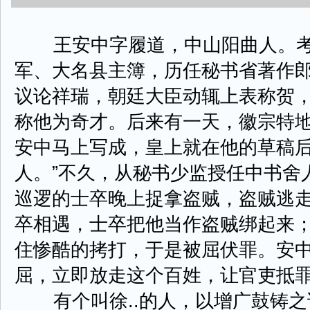
王安中字履道，中山阳曲人。考
军、大名县主簿，历任秘书省著作
议论祥瑞，朝廷大臣动辄上表称贺
称他为奇才。后来有一天，徽宗特
安中马上写成，皇上就在他的草稿后
人。”不久，从秘书少监授任中书舍
巡逻的士卒晚上捉拿盗贼，盗贼逃
卒相遇，士卒把他当作盗贼绑起来
住惨酷的拷打，于是被屈伏罪。安
屈，立即放走这个百姓，让官吏抵
有个叫徐..的人，以增广鼓铸之