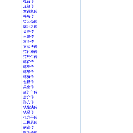
杜衍传
庞籍传
章得象传
韩琦传
曾公亮传
陈升之传
吴充传
王硄传
富弼传
文彦博传
范仲淹传
范纯仁传
韩亿传
韩绛传
韩维传
韩缜传
包拯传
吴奎传
赵扌卞传
唐介传
邵亢传
钱惟演传
钱易传
张方平传
王拱辰传
胡宿传
欧阳修传