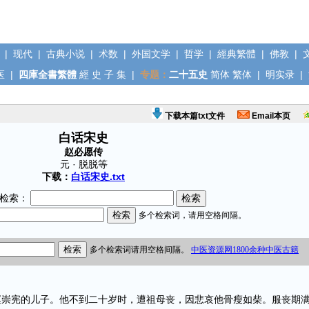
|
现代
|
古典小说
|
术数
|
外国文学
|
哲学
|
經典繁體
|
佛教
|
医
|
四庫全書繁體
經
史
子
集
|
专题：
二十五史
简体
繁体
|
明实录
|
下载本篇txt文件
Email本页
白话宋史
赵必愿传
元 · 脱脱等
下载：
白话宋史.txt
检索：
宪的儿子。他不到二十岁时，遭祖母丧，因悲哀他骨瘦如柴。服丧期