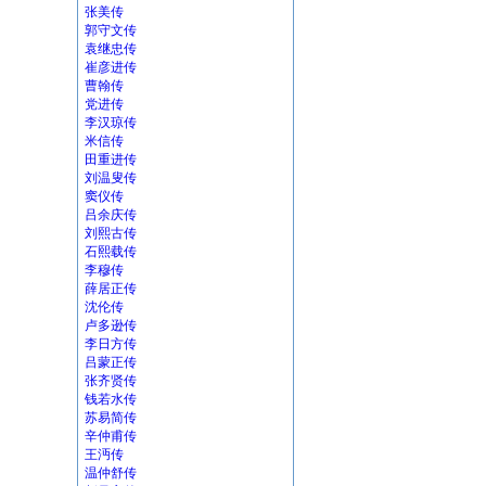
张美传
郭守文传
袁继忠传
崔彦进传
曹翰传
党进传
李汉琼传
米信传
田重进传
刘温叟传
窦仪传
吕余庆传
刘熙古传
石熙载传
李穆传
薛居正传
沈伦传
卢多逊传
李日方传
吕蒙正传
张齐贤传
钱若水传
苏易简传
辛仲甫传
王沔传
温仲舒传