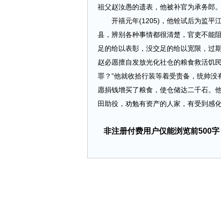
祖父赵汝愚的遗表，他被补官为承务郎
开禧元年(1205)，他铨试后为监平江
县，辨别各种事情都很清楚，官吏不能
足的给以表彰，没交足的给以宽限，过
赵必愿擅自发放光化社仓的粮食救活饥民
罪？”他就收拾行装等着受责备，统帅没
愿捐钱增买了粮食，使仓储达二千石。
田助役，劝勉有资产的人家，有受到感化的人，
非注册付费用户仅能浏览前500字