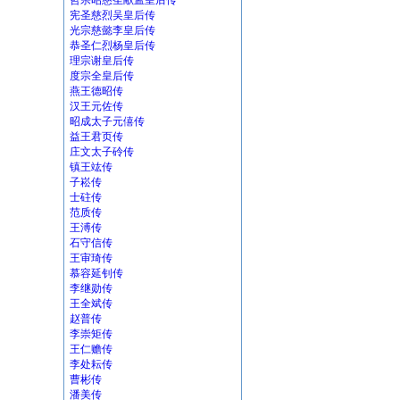
哲宗昭慈圣献孟皇后传
宪圣慈烈吴皇后传
光宗慈懿李皇后传
恭圣仁烈杨皇后传
理宗谢皇后传
度宗全皇后传
燕王德昭传
汉王元佐传
昭成太子元僖传
益王君页传
庄文太子砱传
镇王竑传
子崧传
士砫传
范质传
王溥传
石守信传
王审琦传
慕容延钊传
李继勋传
王全斌传
赵普传
李崇矩传
王仁赡传
李处耘传
曹彬传
潘美传