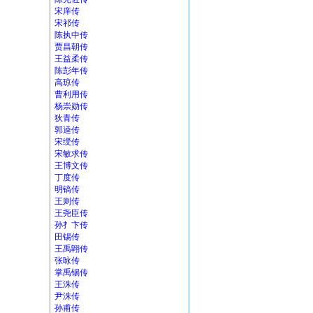
宋庠传
宋祁传
陈执中传
贾昌朝传
王益柔传
陈彭年传
高琼传
曹利用传
杨崇勋传
狄青传
郭逵传
宋绶传
宋敏求传
王博文传
丁度传
明镐传
王则传
王尧臣传
孙扌卞传
田锡传
王禹翶传
张咏传
掌禹锡传
王洙传
尹洙传
孙甫传