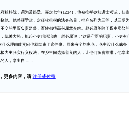
。
府粮料院，调为常熟丞。嘉定七年(1214)，他被推举参知进士考试，任
阻挠他。他整顿学政，定征收租税的法令条目，把户名列为三等，以三期
期不交的里胥负责监督，百姓都很高兴愿意交纳。赵必愿革除了胥吏卖盐
，统帅大怒，抓起小吏想惩治他，赵必愿说：“这是守臣的职责，小吏有
有什么理由能责问他就结束了这件事。原来有个均惠仓，仓中没什么储备
他极力主张实行义役法，在乡里间选择善良的人，让他们负责推排，他拿
拿出自 ......
，更多内容，请
注册或付费