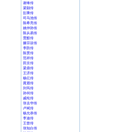
谢绛传
梁颢传
彭乘传
司马池传
陈希亮传
姚仲孙传
陈从易传
贾黯传
滕宗谅传
李防传
陈贯传
范祥传
田京传
梁鼎传
王济传
杨亿传
晁迥传
刘筠传
孙何传
戚纶传
张去华传
卢斌传
杨允恭传
李迪传
王曾传
张知白传