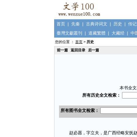
首页
|
先秦
|
古典诗词文
|
历史
|
传记
臺灣文獻叢刊
|
道藏繁體
|
大藏经
|
中
您的位置 ：
首页
>
历史
前一篇
返回目录
后一篇
本书全文
赵必愿，字立夫，是广西经略安抚赵崇