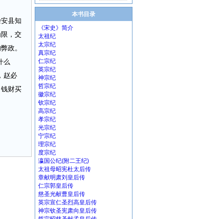
本书目录
崇安县知
《宋史》简介
为限，交
太祖纪
太宗纪
的弊政。
真宗纪
什么
仁宗纪
英宗纪
，赵必
神宗纪
哲宗纪
出钱财买
徽宗纪
钦宗纪
高宗纪
孝宗纪
光宗纪
宁宗纪
理宗纪
度宗纪
瀛国公纪(附二王纪)
太祖母昭宪杜太后传
章献明肃刘皇后传
仁宗郭皇后传
慈圣光献曹皇后传
英宗宣仁圣烈高皇后传
神宗钦圣宪肃向皇后传