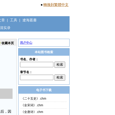
●
轉換到繁體中文
文章
|
工具
|
遼海叢書
清实录
用户中心
收藏本页
本站图书检索
电子书下载
《二十五史》.chm
《全宋词》.chm
满后，因
《全唐诗》.chm