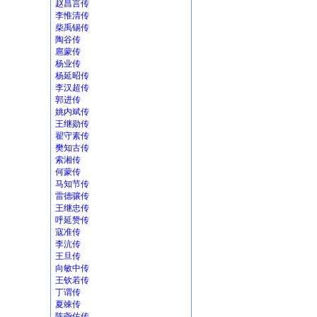
赵昌言传
李惟清传
柴禹锡传
陶谷传
扈蒙传
杨业传
杨延昭传
李汉超传
郭进传
姚内斌传
王继勋传
翟守素传
樊知古传
索湘传
何蒙传
马知节传
雷德骧传
王继忠传
呼延赞传
寇准传
李沆传
王旦传
向敏中传
王钦若传
丁谓传
夏竦传
陈尧佐传