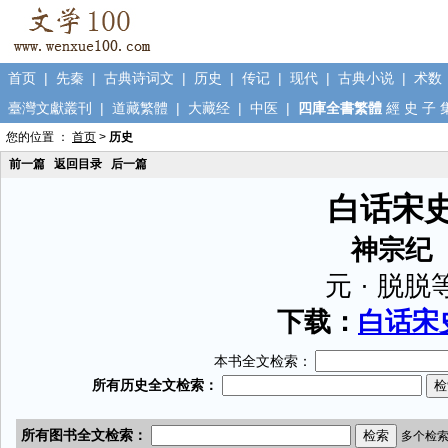
首页
|
先秦
|
古典诗词文
|
历史
|
传记
|
现代
|
古典小说
|
术数
臺灣文獻叢刊
|
道藏繁體
|
大藏经
|
中医
|
四庫全書繁體
經
史
子
您的位置 ：
首页
>
历史
前一篇
返回目录
后一篇
白话宋
神宗纪
元 · 脱脱
下载：
白话宋史
本书全文检索：