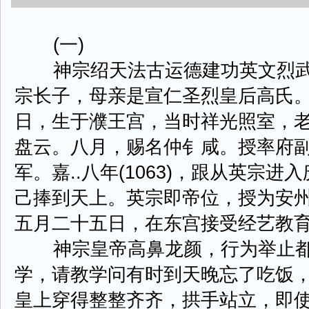
(一)
神宗绍天法古运德建功英文烈武
宗长子，母亲是宣仁圣烈皇后高氏。庆
日，生于濮王宫，当时祥光照室，
盘云。八月，赐名仲钅咸。授率府
军。嘉..八年(1063)，跟从英宗
己捧到天上。英宗即帝位，授为安
五月二十五日，在东宫接受经艺教
神宗皇帝高鼻龙颜，行为举止都
学，请教学问有时到天晚忘了吃饭
皇上穿得整整齐齐，拱手站立，即