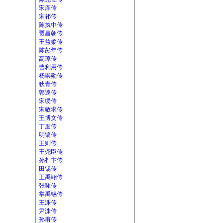
宋庠传
宋祁传
陈执中传
贾昌朝传
王益柔传
陈彭年传
高琼传
曹利用传
杨崇勋传
狄青传
郭逵传
宋绶传
宋敏求传
王博文传
丁度传
明镐传
王则传
王尧臣传
孙扌卞传
田锡传
王禹翶传
张咏传
掌禹锡传
王洙传
尹洙传
孙甫传