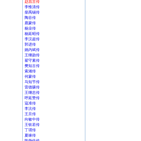
赵昌言传
李惟清传
柴禹锡传
陶谷传
扈蒙传
杨业传
杨延昭传
李汉超传
郭进传
姚内斌传
王继勋传
翟守素传
樊知古传
索湘传
何蒙传
马知节传
雷德骧传
王继忠传
呼延赞传
寇准传
李沆传
王旦传
向敏中传
王钦若传
丁谓传
夏竦传
陈尧佐传