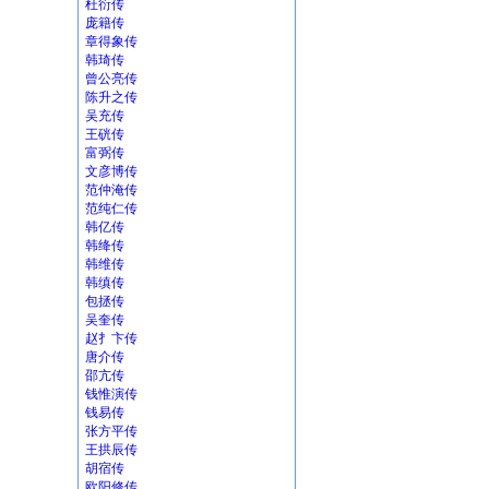
杜衍传
庞籍传
章得象传
韩琦传
曾公亮传
陈升之传
吴充传
王硄传
富弼传
文彦博传
范仲淹传
范纯仁传
韩亿传
韩绛传
韩维传
韩缜传
包拯传
吴奎传
赵扌卞传
唐介传
邵亢传
钱惟演传
钱易传
张方平传
王拱辰传
胡宿传
欧阳修传