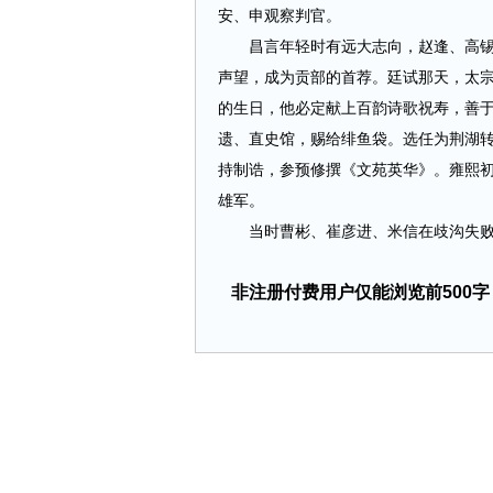
安、申观察判官。
昌言年轻时有远大志向，赵逢、高锡、寇
声望，成为贡部的首荐。廷试那天，太宗
的生日，他必定献上百韵诗歌祝寿，善于
遗、直史馆，赐给绯鱼袋。选任为荆湖
持制诰，参预修撰《文苑英华》。雍熙初
雄军。
当时曹彬、崔彦进、米信在歧沟失败，昌言
非注册付费用户仅能浏览前500字