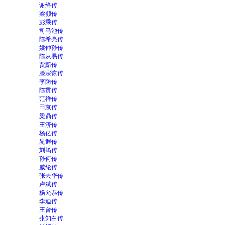
谢绛传
梁颢传
彭乘传
司马池传
陈希亮传
姚仲孙传
陈从易传
贾黯传
滕宗谅传
李防传
陈贯传
范祥传
田京传
梁鼎传
王济传
杨亿传
晁迥传
刘筠传
孙何传
戚纶传
张去华传
卢斌传
杨允恭传
李迪传
王曾传
张知白传