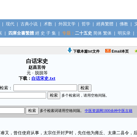
|
现代
|
古典小说
|
术数
|
外国文学
|
哲学
|
經典繁體
|
佛教
|
医
|
四庫全書繁體
經
史
子
集
|
专题：
二十五史
简体
繁体
|
明实录
|
下载本篇txt文件
Email本页
白话宋史
赵昌言传
元 · 脱脱等
下载：
白话宋史.txt
检索：
又，曾任使府从事，太宗任开封尹时，先任他为雍丘、太康二县令，