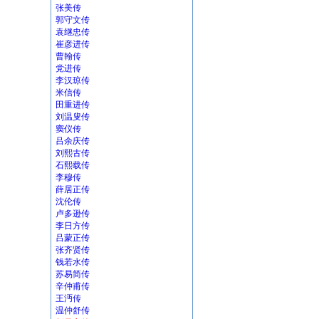
张美传
郭守文传
袁继忠传
崔彦进传
曹翰传
党进传
李汉琼传
米信传
田重进传
刘温叟传
窦仪传
吕余庆传
刘熙古传
石熙载传
李穆传
薛居正传
沈伦传
卢多逊传
李日方传
吕蒙正传
张齐贤传
钱若水传
苏易简传
辛仲甫传
王沔传
温仲舒传