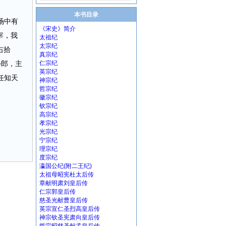
本书目录
场中有
《宋史》简介
宰，我
太祖纪
太宗纪
右拾
真宗纪
外郎，主
仁宗纪
英宗纪
任知天
神宗纪
哲宗纪
徽宗纪
钦宗纪
高宗纪
孝宗纪
光宗纪
宁宗纪
理宗纪
度宗纪
瀛国公纪(附二王纪)
太祖母昭宪杜太后传
章献明肃刘皇后传
仁宗郭皇后传
慈圣光献曹皇后传
英宗宣仁圣烈高皇后传
神宗钦圣宪肃向皇后传