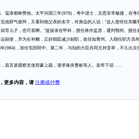
准都称赞他。太平兴国三年(978)，考中进士，文思非常敏捷，在考
见他辞气俊辩，又看到他父亲的名字，对身边的人说：“这人曾经任东畿
训导儿子，也可喜啊。”提拔录在甲科，授任将作监丞，通判鄂州。授任
转运副使，升为右补阙，正好朝廷减少副职，改任知青州。入朝任职方员
年(984)，加任屯田郎中。第二年，与别的大臣共同主持贡举，不久出京
派观察支使郑蒙上疏，请求诛杀曹彬等人。皇帝下诏 ......
，更多内容，请
注册或付费