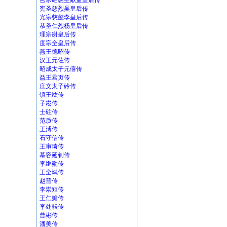
哲宗昭慈圣献孟皇后传
宪圣慈烈吴皇后传
光宗慈懿李皇后传
恭圣仁烈杨皇后传
理宗谢皇后传
度宗全皇后传
燕王德昭传
汉王元佐传
昭成太子元僖传
益王君页传
庄文太子砱传
镇王竑传
子崧传
士砫传
范质传
王溥传
石守信传
王审琦传
慕容延钊传
李继勋传
王全斌传
赵普传
李崇矩传
王仁赡传
李处耘传
曹彬传
潘美传