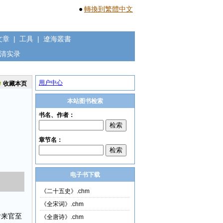
●
轉換到繁體中文
文章
|
工具
|
遼海叢書
清实录
用户中心
收藏本页
本站图书检索
电子书下载
《二十五史》.chm
《全宋词》.chm
后来官至
《全唐诗》.chm