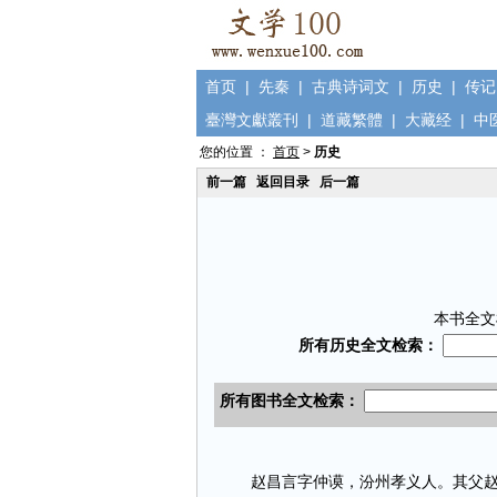
首页
|
先秦
|
古典诗词文
|
历史
|
传记
臺灣文獻叢刊
|
道藏繁體
|
大藏经
|
中
您的位置 ：
首页
>
历史
前一篇
返回目录
后一篇
本书全文
赵昌言字仲谟，汾州孝义人。其父赵睿