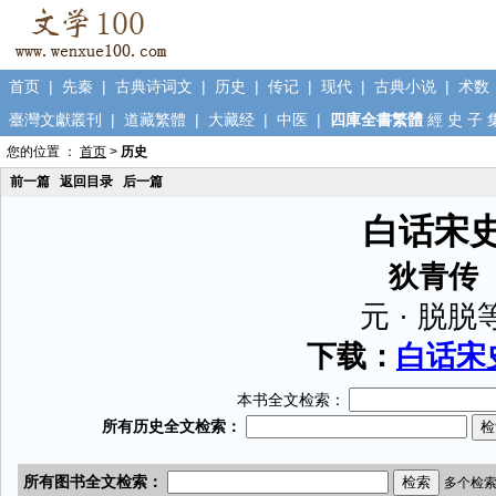
首页
|
先秦
|
古典诗词文
|
历史
|
传记
|
现代
|
古典小说
|
术数
臺灣文獻叢刊
|
道藏繁體
|
大藏经
|
中医
|
四庫全書繁體
經
史
子
您的位置 ：
首页
>
历史
前一篇
返回目录
后一篇
白话宋
狄青传
元 · 脱脱
下载：
白话宋史
本书全文检索：