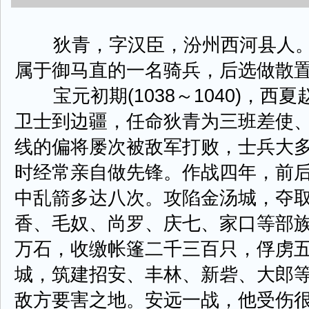
狄青，字汉臣，汾州西河县人。
属于御马直的一名骑兵，后选做散
宝元初期(1038～1040)，西
卫士到边疆，任命狄青为三班差使
线的偏将屡次被敌军打败，士兵大
时经常亲自做先锋。作战四年，前
中乱箭多达八次。攻陷金汤城，夺
香、毛奴、尚罗、庆七、家口等部
万石，收缴帐篷二千三百只，俘虏
城，筑建招安、丰林、新砦、大郎
敌方要害之地。安远一战，他受伤