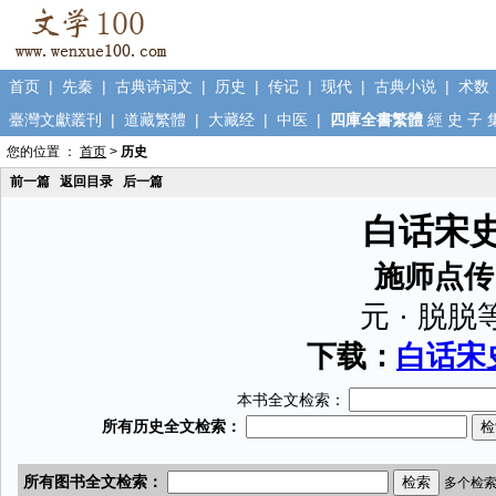
首页
|
先秦
|
古典诗词文
|
历史
|
传记
|
现代
|
古典小说
|
术数
臺灣文獻叢刊
|
道藏繁體
|
大藏经
|
中医
|
四庫全書繁體
經
史
子
您的位置 ：
首页
>
历史
前一篇
返回目录
后一篇
白话宋
施师点传
元 · 脱脱
下载：
白话宋史
本书全文检索：