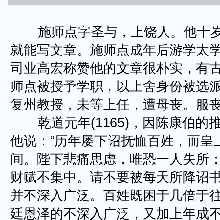
施师点字圣与，上饶人。他十岁
就能写文章。施师点成年后游学太
司业高宏称赞他的文章很朴实，有
师点被授予学职，以上舍身份被选
复州教授，未等上任，遭母丧。服
乾道元年(1165)，因陈康伯的
他说：“历年屡下诏抚恤百姓，而皇
间。陛下悲痛思虑，唯恐一人失所
财赋不集中。请不要被每天所降诏
并不深入广泛。百姓既困于几倍于
廷恩泽的不深入广泛，又加上年成