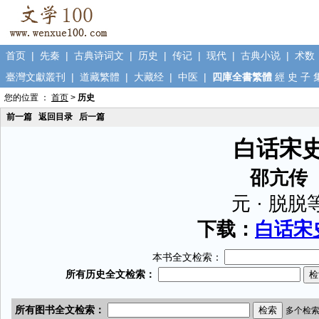
首页
|
先秦
|
古典诗词文
|
历史
|
传记
|
现代
|
古典小说
|
术数
臺灣文獻叢刊
|
道藏繁體
|
大藏经
|
中医
|
四庫全書繁體
經
史
子
您的位置 ：
首页
>
历史
前一篇
返回目录
后一篇
白话宋
邵亢传
元 · 脱脱
下载：
白话宋史
本书全文检索：