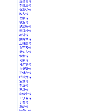
赵昌言传
李惟清传
柴禹锡传
陶谷传
扈蒙传
杨业传
杨延昭传
李汉超传
郭进传
姚内斌传
王继勋传
翟守素传
樊知古传
索湘传
何蒙传
马知节传
雷德骧传
王继忠传
呼延赞传
寇准传
李沆传
王旦传
向敏中传
王钦若传
丁谓传
夏竦传
陈尧佐传