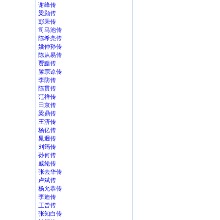
谢绛传
梁颢传
彭乘传
司马池传
陈希亮传
姚仲孙传
陈从易传
贾黯传
滕宗谅传
李防传
陈贯传
范祥传
田京传
梁鼎传
王济传
杨亿传
晁迥传
刘筠传
孙何传
戚纶传
张去华传
卢斌传
杨允恭传
李迪传
王曾传
张知白传