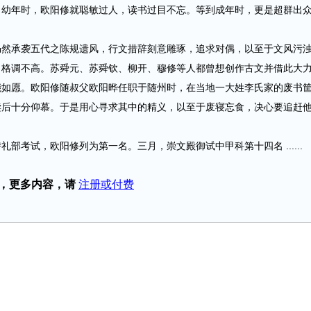
。幼年时，欧阳修就聪敏过人，读书过目不忘。等到成年时，更是超群出
承袭五代之陈规遗风，行文措辞刻意雕琢，追求对偶，以至于文风污
，格调不高。苏舜元、苏舜钦、柳开、穆修等人都曾想创作古文并借此大
能如愿。欧阳修随叔父欧阳晔任职于随州时，在当地一大姓李氏家的废书
读后十分仰慕。于是用心寻求其中的精义，以至于废寝忘食，决心要追赶
部考试，欧阳修列为第一名。三月，崇文殿御试中甲科第十四名 ......
，更多内容，请
注册或付费