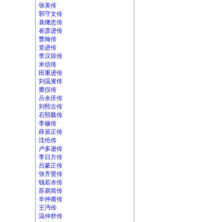
张美传
郭守文传
袁继忠传
崔彦进传
曹翰传
党进传
李汉琼传
米信传
田重进传
刘温叟传
窦仪传
吕余庆传
刘熙古传
石熙载传
李穆传
薛居正传
沈伦传
卢多逊传
李日方传
吕蒙正传
张齐贤传
钱若水传
苏易简传
辛仲甫传
王沔传
温仲舒传