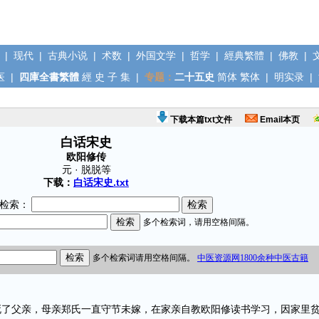
|
现代
|
古典小说
|
术数
|
外国文学
|
哲学
|
經典繁體
|
佛教
|
医
|
四庫全書繁體
經
史
子
集
|
专题：
二十五史
简体
繁体
|
明实录
|
下载本篇txt文件
Email本页
白话宋史
欧阳修传
元 · 脱脱等
下载：
白话宋史.txt
检索：
父亲，母亲郑氏一直守节未嫁，在家亲自教欧阳修读书学习，因家里