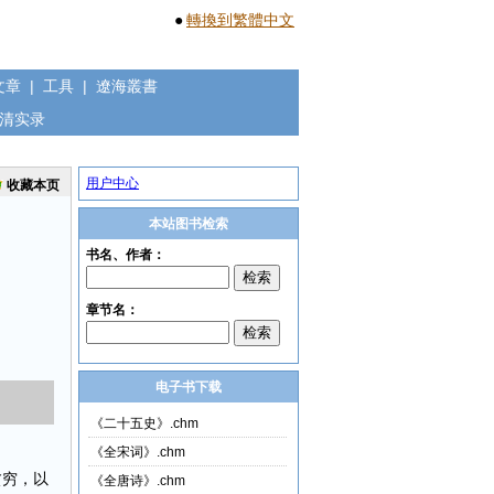
●
轉換到繁體中文
文章
|
工具
|
遼海叢書
清实录
用户中心
收藏本页
本站图书检索
电子书下载
《二十五史》.chm
《全宋词》.chm
贫穷，以
《全唐诗》.chm