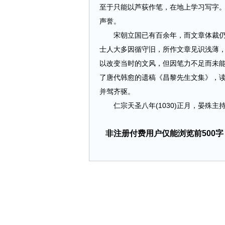
至于只能以芦荻作笔，在地上学习写字
声誉。
宋朝立国已有百余年，而文章体裁仍然
士人大多因循守旧，所作文章见识浅薄
以改变当时的文风，但因笔力不足而未
了唐代韩愈的遗稿《昌黎先生文集》，
并驾齐驱。
仁宗天圣八年(1030)正月，晏殊主持礼
非注册付费用户仅能浏览前500字