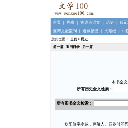
首页
|
先秦
|
古典诗词文
|
历史
|
传记
臺灣文獻叢刊
|
道藏繁體
|
大藏经
|
中
您的位置 ：
首页
>
历史
前一篇
返回目录
后一篇
本书全文
欧阳修字永叔，庐陵人。四岁时即死了