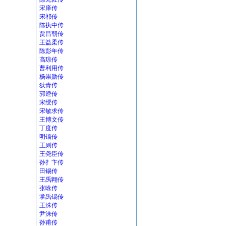
宋庠传
宋祁传
陈执中传
贾昌朝传
王益柔传
陈彭年传
高琼传
曹利用传
杨崇勋传
狄青传
郭逵传
宋绶传
宋敏求传
王博文传
丁度传
明镐传
王则传
王尧臣传
孙扌卞传
田锡传
王禹翶传
张咏传
掌禹锡传
王洙传
尹洙传
孙甫传