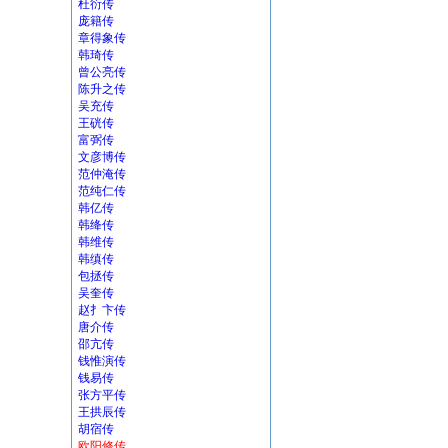
杜衍传
庞籍传
章得象传
韩琦传
曾公亮传
陈升之传
吴充传
王硄传
富弼传
文彦博传
范仲淹传
范纯仁传
韩亿传
韩绛传
韩维传
韩缜传
包拯传
吴奎传
赵扌卞传
唐介传
邵亢传
钱惟演传
钱易传
张方平传
王拱辰传
胡宿传
欧阳修传