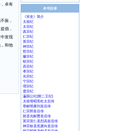
众，卓有
本书目录
《宋史》简介
浊不振，
太祖纪
太宗纪
力提倡，
真宗纪
筐中发现
仁宗纪
英宗纪
他，和他
神宗纪
哲宗纪
徽宗纪
钦宗纪
高宗纪
孝宗纪
光宗纪
宁宗纪
理宗纪
度宗纪
瀛国公纪(附二王纪)
太祖母昭宪杜太后传
章献明肃刘皇后传
仁宗郭皇后传
慈圣光献曹皇后传
英宗宣仁圣烈高皇后传
神宗钦圣宪肃向皇后传