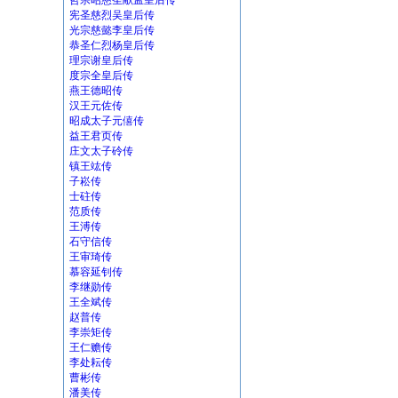
哲宗昭慈圣献孟皇后传
宪圣慈烈吴皇后传
光宗慈懿李皇后传
恭圣仁烈杨皇后传
理宗谢皇后传
度宗全皇后传
燕王德昭传
汉王元佐传
昭成太子元僖传
益王君页传
庄文太子砱传
镇王竑传
子崧传
士砫传
范质传
王溥传
石守信传
王审琦传
慕容延钊传
李继勋传
王全斌传
赵普传
李崇矩传
王仁赡传
李处耘传
曹彬传
潘美传