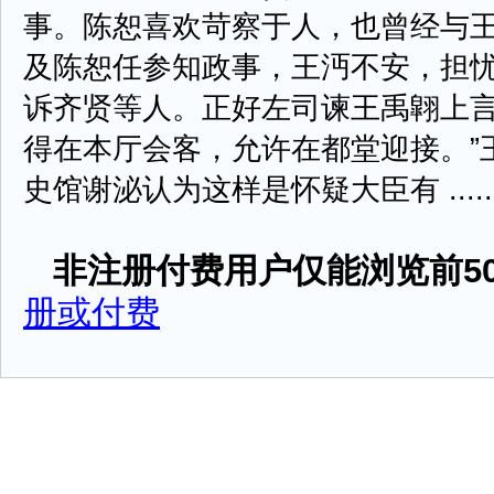
事。陈恕喜欢苛察于人，也曾经与
及陈恕任参知政事，王沔不安，担
诉齐贤等人。正好左司谏王禹翶上言
得在本厅会客，允许在都堂迎接。”
史馆谢泌认为这样是怀疑大臣有 .....
非注册付费用户仅能浏览前50
册或付费