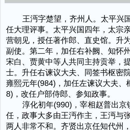
王沔字楚望，齐州人。太平兴国初年
任大理评事。太平兴国四年，太宗
营朝见，授任著作郎、直史馆。升
副使。第二年，加任右补阙、知怀
宋白、贾黄中等人共同主持贡举，
士。升任右谏议大夫、同签书枢密
雍熙元年(984)，加任左谏议大夫、
8)，改任户部侍郎、参知政事。
淳化初年(990)，宰相赵普出京
任，政事大多由王沔作主，王沔与
两人非常不和。齐贤出京任知代州