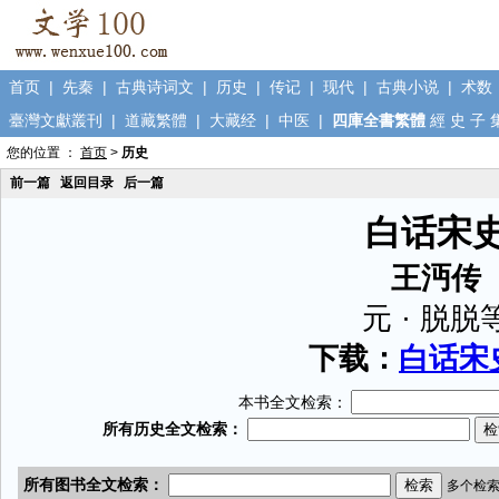
首页
|
先秦
|
古典诗词文
|
历史
|
传记
|
现代
|
古典小说
|
术数
臺灣文獻叢刊
|
道藏繁體
|
大藏经
|
中医
|
四庫全書繁體
經
史
子
您的位置 ：
首页
>
历史
前一篇
返回目录
后一篇
白话宋
王沔传
元 · 脱脱
下载：
白话宋史
本书全文检索：