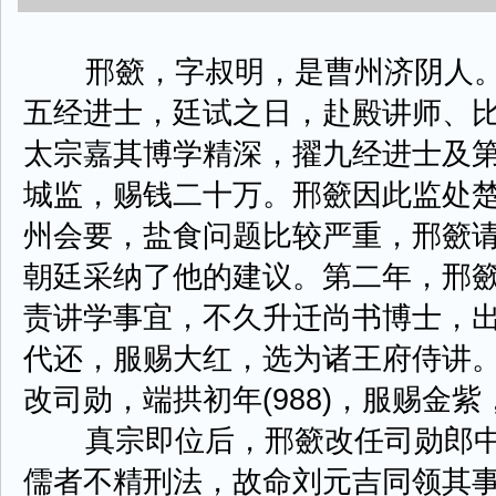
邢籨，字叔明，是曹州济阴人。大平
五经进士，廷试之日，赴殿讲师、
太宗嘉其博学精深，擢九经进士及
城监，赐钱二十万。邢籨因此监处
州会要，盐食问题比较严重，邢籨
朝廷采纳了他的建议。第二年，邢
责讲学事宜，不久升迁尚书博士，
代还，服赐大红，选为诸王府侍讲
改司勋，端拱初年(988)，服赐金
真宗即位后，邢籨改任司勋郎中
儒者不精刑法，故命刘元吉同领其