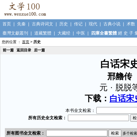
首页
|
先秦
|
古典诗词文
|
历史
|
传记
|
现代
|
古典小说
|
术数
臺灣文獻叢刊
|
道藏繁體
|
大藏经
|
中医
|
四庫全書繁體
經
史
子
您的位置 ：
首页
>
历史
前一篇
返回目录
后一篇
白话宋
邢艪传
元 · 脱脱
下载：
白话宋史
本书全文检索：