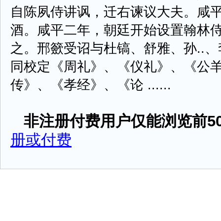
自陈夙侍讲讽，迁右谏议大夫。咸平初
酒。咸平二年，朝廷开始设置翰林
之。邢籨受诏与杜镐、舒雅、孙..
同校定《周礼》、《仪礼》、《公
传》、《孝经》、《论 ......
非注册付费用户仅能浏览前50
册或付费