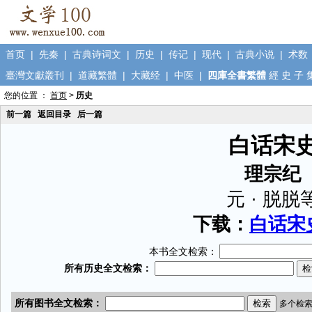
首页
|
先秦
|
古典诗词文
|
历史
|
传记
|
现代
|
古典小说
|
术数
臺灣文獻叢刊
|
道藏繁體
|
大藏经
|
中医
|
四庫全書繁體
經
史
子
您的位置 ：
首页
>
历史
前一篇
返回目录
后一篇
白话宋
理宗纪
元 · 脱脱
下载：
白话宋史
本书全文检索：