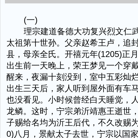
(一)
理宗建道备德大功复兴烈文仁武
太祖第十世孙。父亲赵希王卢，追
县，母亲全氏。开禧元年(1205)
出生前一天晚上，荣王梦见一个穿
醒来，夜漏十刻没到，室中五彩灿
出生三天后，家人听到屋外面有车
也没看见。小时候曾经白天睡觉，
龙鳞。这时，宁宗弟沂靖惠王逝世
子赐给名均为沂王后代，不久改赐为
0)八月，景献太子去世，宁宗以国