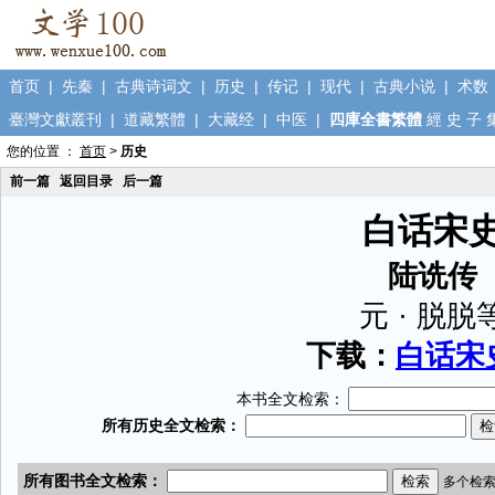
首页
|
先秦
|
古典诗词文
|
历史
|
传记
|
现代
|
古典小说
|
术数
臺灣文獻叢刊
|
道藏繁體
|
大藏经
|
中医
|
四庫全書繁體
經
史
子
您的位置 ：
首页
>
历史
前一篇
返回目录
后一篇
白话宋
陆诜传
元 · 脱脱
下载：
白话宋史
本书全文检索：