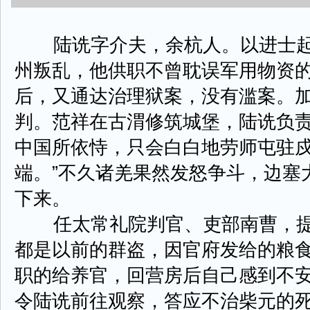
陆诜字介夫，余杭人。以进士起
州叛乱，他供职不曾耽误军用物资
后，又通达治理狱案，没有滥案。
判。范祥在古渭修筑城堡，陆诜负责
中国所依恃，只会白白地劳师屯驻
端。”不久诸羌果然发怒争斗，边塞
下来。
任太常礼院判官、吏部南曹，提
都是以前的群盗，因官府发给的粮
职的给养官，回营房后自己感到不
令陆诜前往观察，答应不治柴元的