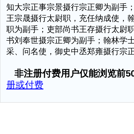
知大宗正事宗景摄行宗正卿为副手
王宗晟摄行太尉职，充任纳成使，
职为副手；吏部尚书王存摄行太尉
书刘奉世摄宗正卿为副手；翰林学
采、问名使，御史中丞郑雍摄行宗正卿为
非注册付费用户仅能浏览前50
册或付费