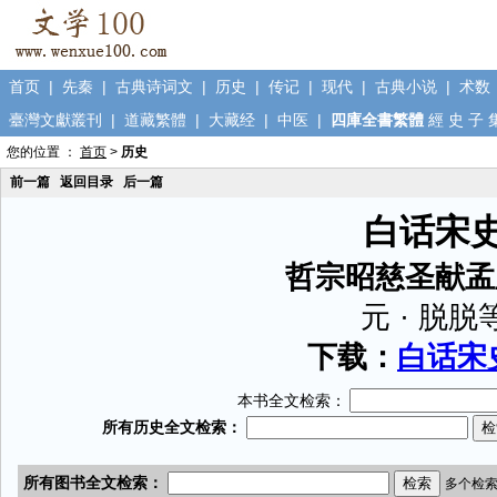
首页
|
先秦
|
古典诗词文
|
历史
|
传记
|
现代
|
古典小说
|
术数
臺灣文獻叢刊
|
道藏繁體
|
大藏经
|
中医
|
四庫全書繁體
經
史
子
您的位置 ：
首页
>
历史
前一篇
返回目录
后一篇
白话宋
哲宗昭慈圣献孟
元 · 脱脱
下载：
白话宋史
本书全文检索：