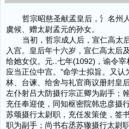
哲宗昭慈圣献孟皇后，氵名州人
虞候、赠太尉孟元的孙女。
当初，哲宗成人后，宣仁高太后
入宫。皇后年十六岁，宣仁高太后
给她女仪。元..七年(1092)，谕
应当正位中宫。”命学士拟旨。又认
林、台谏、给舍与礼官商议册封皇
左仆射吕大防摄行宗正卿为副手；
充任奉迎使，同知枢密院韩忠彦摄
苏颂摄行太尉职，充任发策使，签
职为副手；尚书右丞苏辙摄行太尉