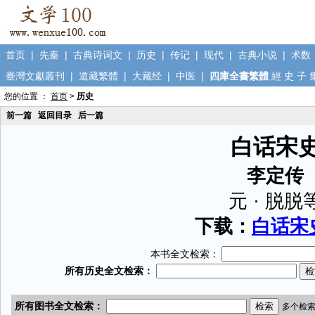
首页
|
先秦
|
古典诗词文
|
历史
|
传记
|
现代
|
古典小说
|
术数
臺灣文獻叢刊
|
道藏繁體
|
大藏经
|
中医
|
四庫全書繁體
經
史
子
您的位置 ：
首页
>
历史
前一篇
返回目录
后一篇
白话宋
李定传
元 · 脱脱
下载：
白话宋史
本书全文检索：