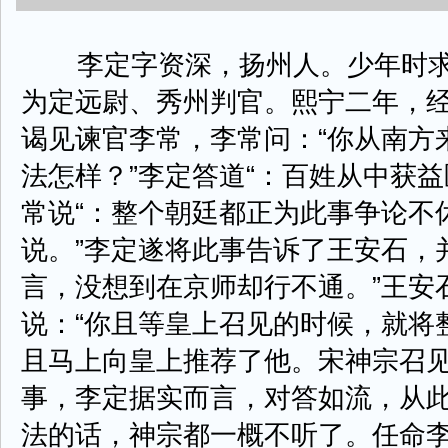
李定字资深，扬州人。少年时求
为定远尉、秀州判官。熙宁二年，
谒见谏官李常，李常问：“你从南方
法怎样？”李定答道“：百姓从中获
常说“：整个朝廷都正为此事争论不
说。”李定遂将此事告诉了王安石，
言，没想到在京师却行不通。”王安
说：“你且等皇上召见的时候，就将
且马上向皇上推荐了他。宋神宗召
事，李定据实而言，对答如流，从
法的话，神宗都一概不听了。任命