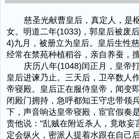
慈圣光献曹皇后，真定人，是枢
女。明道二年(1033)，郭皇后被废后
4)九月，被册立为皇后。皇后生性
经常在禁苑种植稻谷，亲自养蚕，
庆历八年(1048)闰正月，皇帝
皇后进谏乃止。三天后，卫卒数人
帝寝殿。皇后正在服侍皇帝，闻变
闭殿门拥持，急呼都知王守忠带领
下，声音响达皇帝寝殿，宦官假奏
责他说：“乱贼在附近杀人，竟敢妄
定会纵火，密派人提着水跟在自己