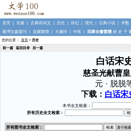
首页
|
先秦
|
古典诗词文
|
历史
|
传记
|
现代
|
古典小说
|
术数
臺灣文獻叢刊
|
道藏繁體
|
大藏经
|
中医
|
四庫全書繁體
經
史
子
您的位置 ：
首页
>
历史
前一篇
返回目录
后一篇
白话宋
慈圣光献曹皇
元 · 脱脱
下载：
白话宋史
本书全文检索：