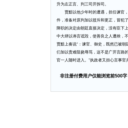
升为左正言、判三司开拆司。
贾黯以他少年时的遭遇，担任谏官，敢
件，准备对原判加以驳斥和更正，冒犯了
降职的决定由朝廷直接决定，没有臣下
中大肆以谗言诋毁，使善良之人遭殃，不
贾黯上奏说“：谏官、御史，既然已被朝
们加以责难阻挠辱骂，这不是广开言路
官一人随时进入。”执政者又担心言事官共同
非注册付费用户仅能浏览前500字