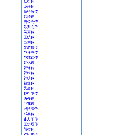
杜衍传
庞籍传
章得象传
韩琦传
曾公亮传
陈升之传
吴充传
王硄传
富弼传
文彦博传
范仲淹传
范纯仁传
韩亿传
韩绛传
韩维传
韩缜传
包拯传
吴奎传
赵扌卞传
唐介传
邵亢传
钱惟演传
钱易传
张方平传
王拱辰传
胡宿传
欧阳修传