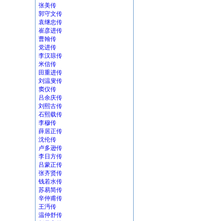
张美传
郭守文传
袁继忠传
崔彦进传
曹翰传
党进传
李汉琼传
米信传
田重进传
刘温叟传
窦仪传
吕余庆传
刘熙古传
石熙载传
李穆传
薛居正传
沈伦传
卢多逊传
李日方传
吕蒙正传
张齐贤传
钱若水传
苏易简传
辛仲甫传
王沔传
温仲舒传