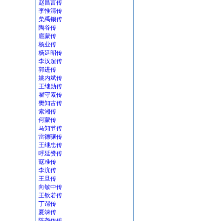
赵昌言传
李惟清传
柴禹锡传
陶谷传
扈蒙传
杨业传
杨延昭传
李汉超传
郭进传
姚内斌传
王继勋传
翟守素传
樊知古传
索湘传
何蒙传
马知节传
雷德骧传
王继忠传
呼延赞传
寇准传
李沆传
王旦传
向敏中传
王钦若传
丁谓传
夏竦传
陈尧佐传