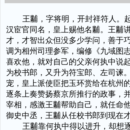
王黼，字将明，开封祥符人。起
汉宦官同名，皇上赐他名黼。王黼
才，才智出众但没多少学问，善于
调为相州司理参军，编修《九域图
喜欢他，就对自己的父亲何执中说
为校书郎，又升为符宝郎、左司谏
宠，皇上派使臣把玉环赏给在杭州
逐条上奏赞扬蔡京所推行的政事，
宰相，感激王黼帮助自己，就任命
御史中丞，王黼从任校书郎到现在
王黼靠何执中得以进升，却想逐