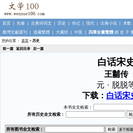
首页
|
先秦
|
古典诗词文
|
历史
|
传记
|
现代
|
古典小说
|
术数
臺灣文獻叢刊
|
道藏繁體
|
大藏经
|
中医
|
四庫全書繁體
經
史
子
您的位置 ：
首页
>
历史
前一篇
返回目录
后一篇
白话宋
王黼传
元 · 脱脱
下载：
白话宋史
本书全文检索：