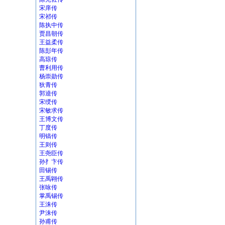
宋庠传
宋祁传
陈执中传
贾昌朝传
王益柔传
陈彭年传
高琼传
曹利用传
杨崇勋传
狄青传
郭逵传
宋绶传
宋敏求传
王博文传
丁度传
明镐传
王则传
王尧臣传
孙扌卞传
田锡传
王禹翶传
张咏传
掌禹锡传
王洙传
尹洙传
孙甫传