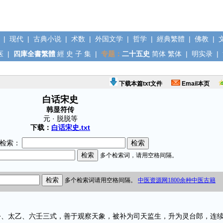
|
现代
|
古典小说
|
术数
|
外国文学
|
哲学
|
經典繁體
|
佛教
|
医
|
四庫全書繁體
經
史
子
集
|
专题：
二十五史
简体
繁体
|
明实录
|
下载本篇txt文件
Email本页
白话宋史
韩显符传
元 · 脱脱等
下载：
白话宋史.txt
检索：
太乙、六壬三式，善于观察天象，被补为司天监生，升为灵台郎，连