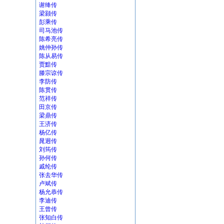
谢绛传
梁颢传
彭乘传
司马池传
陈希亮传
姚仲孙传
陈从易传
贾黯传
滕宗谅传
李防传
陈贯传
范祥传
田京传
梁鼎传
王济传
杨亿传
晁迥传
刘筠传
孙何传
戚纶传
张去华传
卢斌传
杨允恭传
李迪传
王曾传
张知白传