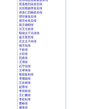
哲宗昭慈圣献孟皇后传
宪圣慈烈吴皇后传
光宗慈懿李皇后传
恭圣仁烈杨皇后传
理宗谢皇后传
度宗全皇后传
燕王德昭传
汉王元佐传
昭成太子元僖传
益王君页传
庄文太子砱传
镇王竑传
子崧传
士砫传
范质传
王溥传
石守信传
王审琦传
慕容延钊传
李继勋传
王全斌传
赵普传
李崇矩传
王仁赡传
李处耘传
曹彬传
潘美传