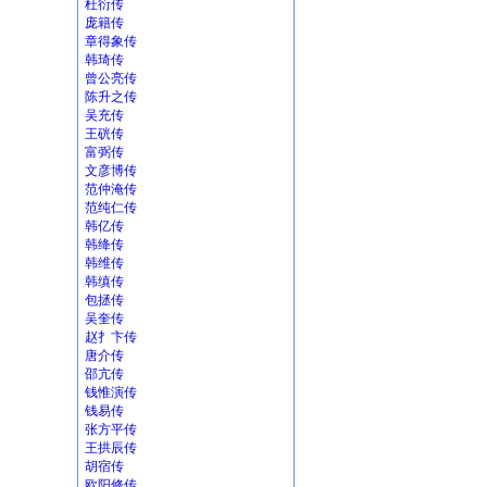
杜衍传
庞籍传
章得象传
韩琦传
曾公亮传
陈升之传
吴充传
王硄传
富弼传
文彦博传
范仲淹传
范纯仁传
韩亿传
韩绛传
韩维传
韩缜传
包拯传
吴奎传
赵扌卞传
唐介传
邵亢传
钱惟演传
钱易传
张方平传
王拱辰传
胡宿传
欧阳修传