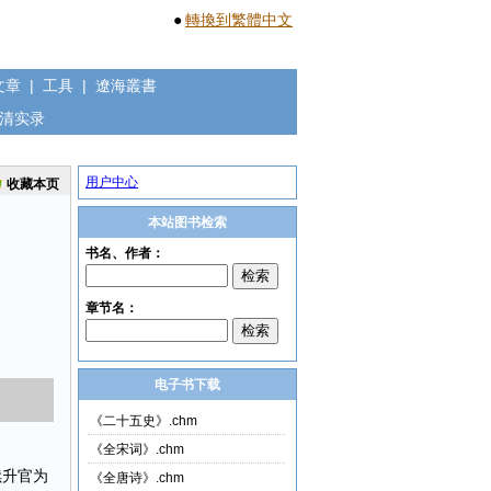
●
轉換到繁體中文
文章
|
工具
|
遼海叢書
清实录
用户中心
收藏本页
本站图书检索
电子书下载
《二十五史》.chm
《全宋词》.chm
续升官为
《全唐诗》.chm