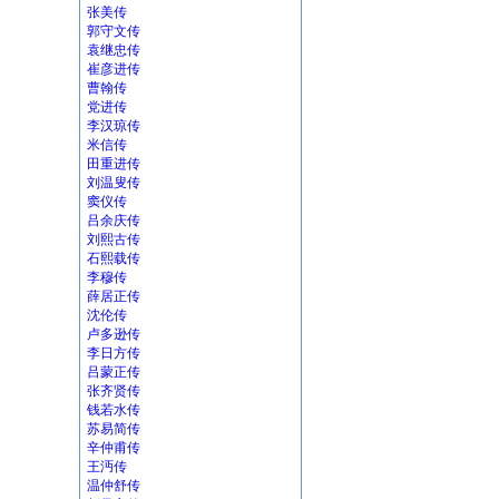
张美传
郭守文传
袁继忠传
崔彦进传
曹翰传
党进传
李汉琼传
米信传
田重进传
刘温叟传
窦仪传
吕余庆传
刘熙古传
石熙载传
李穆传
薛居正传
沈伦传
卢多逊传
李日方传
吕蒙正传
张齐贤传
钱若水传
苏易简传
辛仲甫传
王沔传
温仲舒传