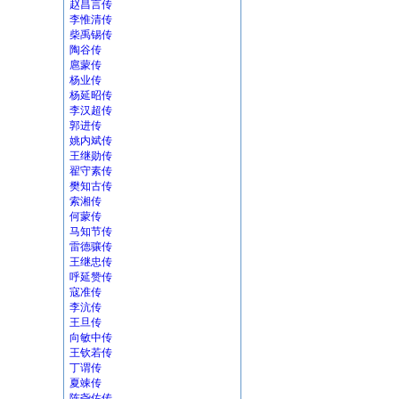
赵昌言传
李惟清传
柴禹锡传
陶谷传
扈蒙传
杨业传
杨延昭传
李汉超传
郭进传
姚内斌传
王继勋传
翟守素传
樊知古传
索湘传
何蒙传
马知节传
雷德骧传
王继忠传
呼延赞传
寇准传
李沆传
王旦传
向敏中传
王钦若传
丁谓传
夏竦传
陈尧佐传