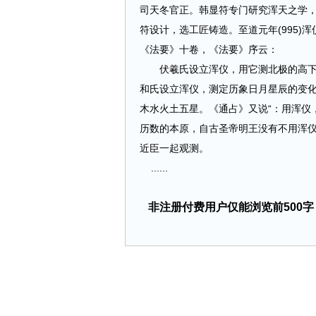
司天冬官正。韩显符专门研究浑天之学，淳
符设计，选工匠铸造。至道元年(995
《法要》十卷，《法要》序云：
伏羲氏设立浑仪，用它测北极的高下，
和氏设立浑仪，测定历象日月星辰的变
木水火土五星。《通占》又说“：用浑仪
历数的本原，自古圣帝明王没有不用浑
近臣一起观测。
......
非注册付费用户仅能浏览前500字