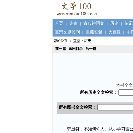
首页
|
先秦
|
古典诗词文
|
历史
|
传记
臺灣文獻叢刊
|
道藏繁體
|
大藏经
|
中
您的位置 ：
首页
>
历史
前一篇
返回目录
后一篇
本书全文
韩显符，不知何许人。从小学习雷公、