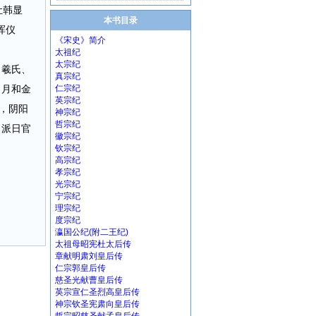
让韩显
本书目录
浑仪
《宋史》简介
太祖纪
太宗纪
，羲氏、
真宗纪
日月和金
仁宗纪
英宗纪
，阴阳
神宗纪
哲宗纪
，派日官
徽宗纪
钦宗纪
高宗纪
孝宗纪
光宗纪
宁宗纪
理宗纪
度宗纪
瀛国公纪(附二王纪)
太祖母昭宪杜太后传
章献明肃刘皇后传
仁宗郭皇后传
慈圣光献曹皇后传
英宗宣仁圣烈高皇后传
神宗钦圣宪肃向皇后传