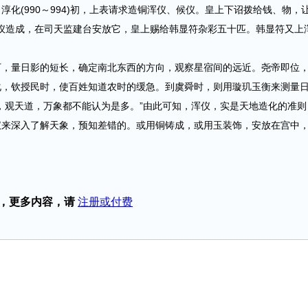
化(990～994)初，上表请求造铜浑仪、候仪。皇上下诏拨给钱、物，
)浑仪造成，在司天监建台安放它，皇上赐给韩显符杂彩五十匹。韩显符又上
量日影的短长，确定南北东西的方向，观察星宿间的远近。尧帝即位
化，钦授民时，使百姓知道农时的缓急。到虞舜时，则用璇玑玉衡来测量
，观天道，万象都不能认为是多。”由此可知，浑仪，实是天地造化的准则
仪来深入了解天象，预知差错的。或用铜铸成，或用玉装饰，安放在宫中
，更多内容，请
注册或付费