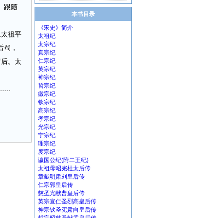
。跟随
本书目录
《宋史》简介
从太祖平
太祖纪
太宗纪
后蜀，
真宗纪
留后。太
仁宗纪
英宗纪
神宗纪
哲宗纪
..
徽宗纪
钦宗纪
高宗纪
孝宗纪
光宗纪
宁宗纪
理宗纪
度宗纪
瀛国公纪(附二王纪)
太祖母昭宪杜太后传
章献明肃刘皇后传
仁宗郭皇后传
慈圣光献曹皇后传
英宗宣仁圣烈高皇后传
神宗钦圣宪肃向皇后传