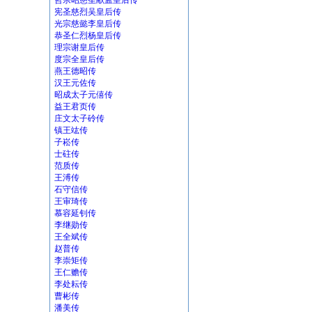
哲宗昭慈圣献孟皇后传
宪圣慈烈吴皇后传
光宗慈懿李皇后传
恭圣仁烈杨皇后传
理宗谢皇后传
度宗全皇后传
燕王德昭传
汉王元佐传
昭成太子元僖传
益王君页传
庄文太子砱传
镇王竑传
子崧传
士砫传
范质传
王溥传
石守信传
王审琦传
慕容延钊传
李继勋传
王全斌传
赵普传
李崇矩传
王仁赡传
李处耘传
曹彬传
潘美传