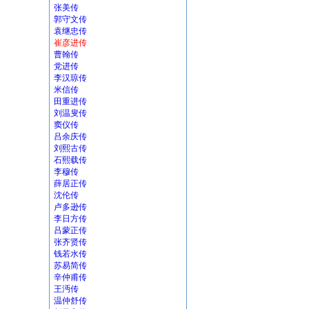
张美传
郭守文传
袁继忠传
崔彦进传
曹翰传
党进传
李汉琼传
米信传
田重进传
刘温叟传
窦仪传
吕余庆传
刘熙古传
石熙载传
李穆传
薛居正传
沈伦传
卢多逊传
李日方传
吕蒙正传
张齐贤传
钱若水传
苏易简传
辛仲甫传
王沔传
温仲舒传