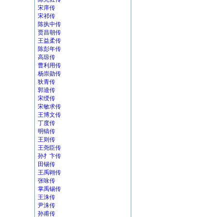
宋庠传
宋祁传
陈执中传
贾昌朝传
王益柔传
陈彭年传
高琼传
曹利用传
杨崇勋传
狄青传
郭逵传
宋绶传
宋敏求传
王博文传
丁度传
明镐传
王则传
王尧臣传
孙扌卞传
田锡传
王禹翶传
张咏传
掌禹锡传
王洙传
尹洙传
孙甫传