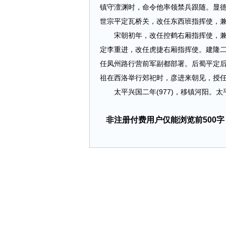
镇守澶渊时，命令他率领禁兵跟随。显德
世宗平定瓦桥关，改任东西班指挥使，
宋朝初年，改任控鹤右厢指挥使，兼任
定李重进，改任虎捷右厢指挥使。建隆二
任凤州路行营前军副都部署。后蜀平定
祖在西洛举行郊祀时，彦进来朝见，授
太平兴国二年(977)，移镇河阳。太平
非注册付费用户仅能浏览前500字