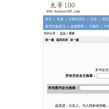
首页
|
先秦
|
古典诗词文
|
历史
|
传记
臺灣文獻叢刊
|
道藏繁體
|
大藏经
|
中
您的位置 ：
首页
>
历史
前一篇
返回目录
后一篇
本书全文
崔彦进，大名人。为人纯朴有胆略，擅长