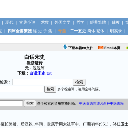
|
现代
|
古典小说
|
术数
|
外国文学
|
哲学
|
經典繁體
|
佛教
|
医
|
四庫全書繁體
經
史
子
集
|
专题：
二十五史
简体
繁体
|
明实录
|
下载本篇txt文件
Email本页
白话宋史
崔彦进传
元 · 脱脱等
下载：
白话宋史.txt
检索：
骑射。后汉乾..年间，隶属于周太祖军中。广顺初年(951)，补任卫