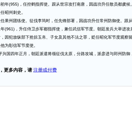
初年(955)，任控鹤指挥使。跟从世宗攻打南唐，因战功升任散员都虞候
兼任昭州刺史。
果州团练使。征伐李筠时，任先锋部署，因战功升任常州防御使。跟
年(961)，升任侍卫步军都指挥使，兼任武信军节度。朝廷发兵大举进攻
后，因犯放纵部下抢掠玉帛、子女及其他不法之罪，贬任昭化军节度观察
任他为彰信军节度使。
兴国四年正月，朝廷派遣将领征伐太原，分路攻城，派彦进与郢州防御 ....
，更多内容，请
注册或付费