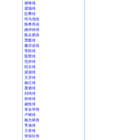
谢绛传
梁颢传
彭乘传
司马池传
陈希亮传
姚仲孙传
陈从易传
贾黯传
滕宗谅传
李防传
陈贯传
范祥传
田京传
梁鼎传
王济传
杨亿传
晁迥传
刘筠传
孙何传
戚纶传
张去华传
卢斌传
杨允恭传
李迪传
王曾传
张知白传