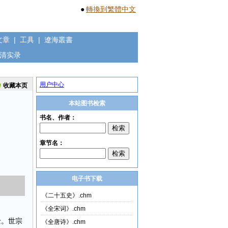
●
轉換到繁體中文
文章
|
工具
|
遼海叢書
清实录
用户中心
收藏本页
本站图书检索
电子书下载
《二十五史》.chm
《全宋词》.chm
士。世宗
《全唐诗》.chm