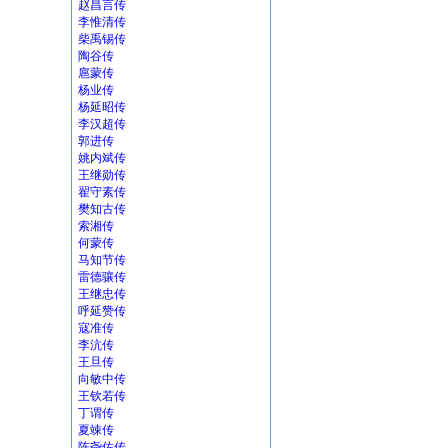
赵昌言传
李惟清传
柴禹锡传
陶谷传
扈蒙传
杨业传
杨延昭传
李汉超传
郭进传
姚内斌传
王继勋传
翟守素传
樊知古传
索湘传
何蒙传
马知节传
雷德骧传
王继忠传
呼延赞传
寇准传
李沆传
王旦传
向敏中传
王钦若传
丁谓传
夏竦传
陈尧佐传