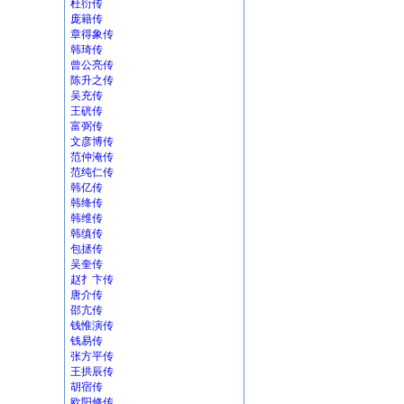
杜衍传
庞籍传
章得象传
韩琦传
曾公亮传
陈升之传
吴充传
王硄传
富弼传
文彦博传
范仲淹传
范纯仁传
韩亿传
韩绛传
韩维传
韩缜传
包拯传
吴奎传
赵扌卞传
唐介传
邵亢传
钱惟演传
钱易传
张方平传
王拱辰传
胡宿传
欧阳修传