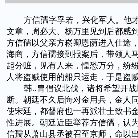
方信孺字孚若，兴化军人。他才
文章，周必大、杨万里见到后都感
方信孺以父亲方崧卿恩荫进入仕途
海商，方信孺接到报案后，带领人
起分赃，见有人来，惶恐万分，纷
人将盗贼使用的船只运走，于是盗
韩..胄倡议北伐，诸将希望开战
断。朝廷不久后悔对金用兵，金人
使宋廷，都督府也一再派壮士致书
性进展。朝廷近臣举荐方信孺，认
信孺从萧山县丞被召至京师，命以出