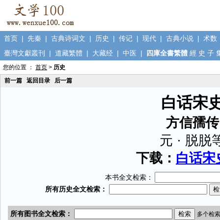
首页
|
先秦
|
古典诗词文
|
历史
|
传记
|
现代
|
古典小说
|
术数
臺灣文獻叢刊
|
道藏繁體
|
大藏经
|
中医
|
四庫全書繁體
經
史
子
您的位置 ：
首页
>
历史
前一篇
返回目录
后一篇
白话宋
方信孺传
元 · 脱脱
下载：
白话宋史
本书全文检索：