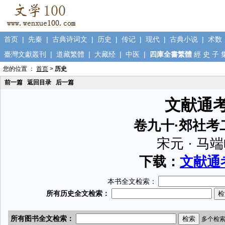
首页
|
先秦
|
古典诗词文
|
历史
|
传记
|
现代
|
古典小说
|
术数
臺灣文獻叢刊
|
道藏繁體
|
大藏经
|
中医
|
四庫全書繁體
經
史
子
您的位置 ：
首页
>
历史
前一篇
返回目录
后一篇
文献通
卷九十·郊社考
宋元 · 马
下载：
文献通考
本书全文检索：