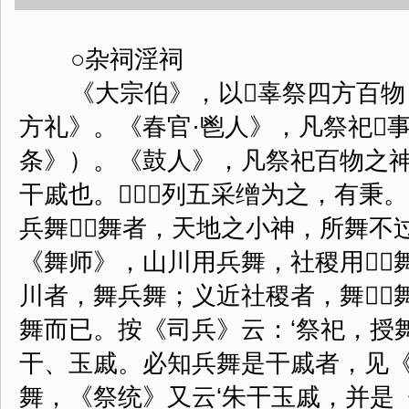
○杂祠淫祠
《大宗伯》，以辜祭四方百物（
方礼》。《春官·鬯人》，凡祭祀
条》）。《鼓人》，凡祭祀百物之神
干戚也。，列五采缯为之，有秉
兵舞舞者，天地之小神，所舞不
《舞师》，山川用兵舞，社稷用
川者，舞兵舞；义近社稷者，舞
舞而已。按《司兵》云：‘祭祀，授
干、玉戚。必知兵舞是干戚者，见《
舞，《祭统》又云‘朱干玉戚，并是