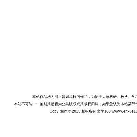
本站作品均为网上普遍流行的作品，为便于大家科研、教学、学
本站不可能一一鉴别其是否为公共版权或其版权归属，如果您认为本站某部
CopyRight © 2015 版权所有 文学100 www.wenxu