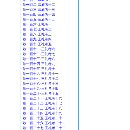
卷一百二·宗庙考十二
卷一百三·宗庙考十三
卷一百四·宗庙考十四
卷一百五·宗庙考十五
卷一百六·王礼考一
卷一百七·王礼考二
卷一百八·王礼考三
卷一百九·王礼考四
卷一百十·王礼考五
卷一百十一·王礼考六
卷一百十二·王礼考七
卷一百十三·王礼考八
卷一百十四·王礼考九
卷一百十五·王礼考十
卷一百十六·王礼考十一
卷一百十七·王礼考十二
卷一百十八·王礼考十三
卷一百十九·王礼考十四
卷一百二十·王礼考十五
卷一百二十一·王礼考十六
卷一百二十二·王礼考十七
卷一百二十三·王礼考十八
卷一百二十四·王礼考十九
卷一百二十五·王礼考二十
卷一百二十六·王礼考二十一
卷一百二十七·王礼考二十二