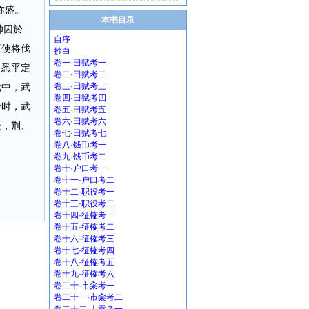
弥盛。
本书目录
帅囚於
自序
王使将伐
抄白
卷一·田赋考一
，悉平定
卷二·田赋考二
武中，武
卷三·田赋考三
卷四·田赋考四
帝时，武
卷五·田赋考五
卷六·田赋考六
後，荆、
卷七·田赋考七
卷八·钱币考一
卷九·钱币考二
卷十·户口考一
卷十一·户口考二
卷十二·职役考一
卷十三·职役考二
卷十四·征榷考一
卷十五·征榷考二
卷十六·征榷考三
卷十七·征榷考四
卷十八·征榷考五
卷十九·征榷考六
卷二十·市籴考一
卷二十一·市籴考二