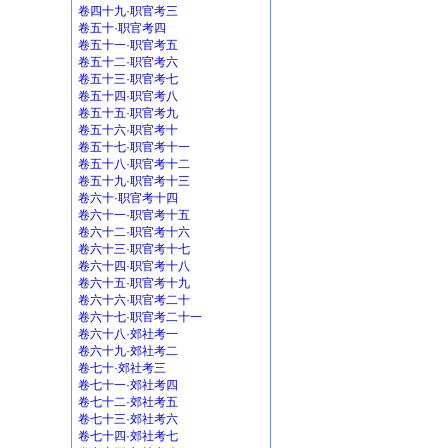
卷四十九·职官考三
卷五十·职官考四
卷五十一·职官考五
卷五十二·职官考六
卷五十三·职官考七
卷五十四·职官考八
卷五十五·职官考九
卷五十六·职官考十
卷五十七·职官考十一
卷五十八·职官考十二
卷五十九·职官考十三
卷六十·职官考十四
卷六十一·职官考十五
卷六十二·职官考十六
卷六十三·职官考十七
卷六十四·职官考十八
卷六十五·职官考十九
卷六十六·职官考二十
卷六十七·职官考二十一
卷六十八·郊社考一
卷六十九·郊社考二
卷七十·郊社考三
卷七十一·郊社考四
卷七十二·郊社考五
卷七十三·郊社考六
卷七十四·郊社考七