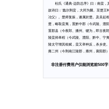
杜氏《通典·边防总序》曰：南蛮，其
故诗曰：‘蠢尔荆蛮，大邦为雠。至楚王
冶父）。楚师复振，遂属於楚。及吴起
楚，略取蛮夷，置黔中郡（今武陵、澧
置郡县（今夜郎、播州、犍为，即古夜
陵蛮帅单程（今武陵、澧阳、黔中、宁
陵太守增其租赋，蛮又举种反，杀乡吏
雍二州（今荆南江陵郡，雍州，襄阳郡），
非注册付费用户仅能浏览前500字