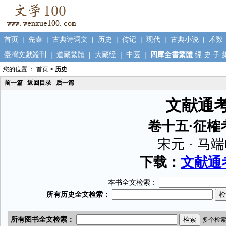
首页
|
先秦
|
古典诗词文
|
历史
|
传记
|
现代
|
古典小说
|
术数
臺灣文獻叢刊
|
道藏繁體
|
大藏经
|
中医
|
四庫全書繁體
經
史
子
您的位置 ：
首页
>
历史
前一篇
返回目录
后一篇
文献通
卷十五·征榷
宋元 · 马
下载：
文献通考
本书全文检索：