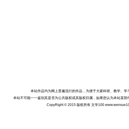
本站作品均为网上普遍流行的作品，为便于大家科研、教学、学
本站不可能一一鉴别其是否为公共版权或其版权归属，如果您认为本站某部
CopyRight © 2015 版权所有 文学100 www.wenxu