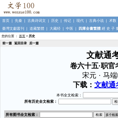
首页
|
先秦
|
古典诗词文
|
历史
|
传记
|
现代
|
古典小说
|
术数
臺灣文獻叢刊
|
道藏繁體
|
大藏经
|
中医
|
四庫全書繁體
經
史
子
您的位置 ：
首页
>
历史
前一篇
返回目录
后一篇
文献通
卷六十五·职官
宋元 · 马
下载：
文献通考
本书全文检索：