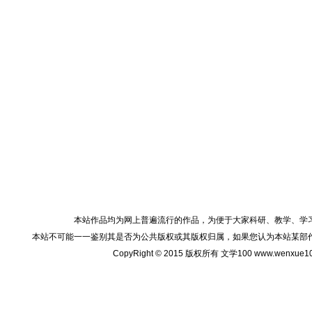
本站作品均为网上普遍流行的作品，为便于大家科研、教学、学
本站不可能一一鉴别其是否为公共版权或其版权归属，如果您认为本站某部
CopyRight © 2015 版权所有 文学100 www.wenxu