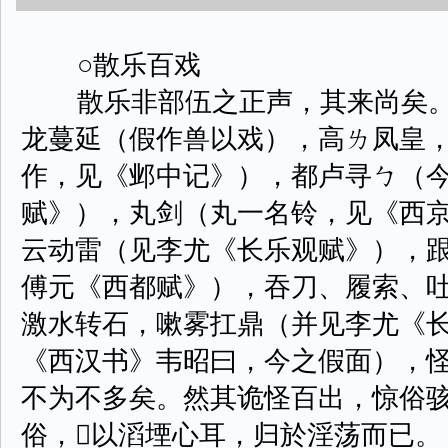
○散乐百戏
散乐非部伍之正声，其来尚矣。
龙蔓延（假作兽以戏），高ㄌ凤皇
作，见《邺中记》），都卢寻ㄅ（
赋》），丸剑（丸一名铃，见《西
云动雷（见李尤《长乐观赋》），
傅元《西都赋》），吞刀、履索、
激水转石，嗽雾扛鼎（并见李尤《
《西汉书》韦昭曰，今之假面），
不为不多矣。然其诡怪百出，惊俗
俗，以滔堙心耳，归於淫荡而已。