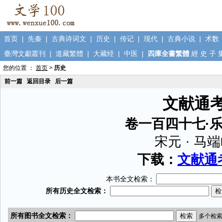
首页
|
先秦
|
古典诗词文
|
历史
|
传记
|
现代
|
古典小说
|
术数
臺灣文獻叢刊
|
道藏繁體
|
大藏经
|
中医
|
四庫全書繁體
經
史
子
您的位置 ：
首页
>
历史
前一篇
返回目录
后一篇
文献通
卷一百四十七·
宋元 · 马
下载：
文献通考
本书全文检索：