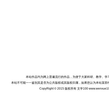
本站作品均为网上普遍流行的作品，为便于大家科研、教学、学
本站不可能一一鉴别其是否为公共版权或其版权归属，如果您认为本站某部
CopyRight © 2015 版权所有 文学100 www.wenxu