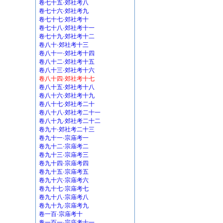
卷七十五·郊社考八
卷七十六·郊社考九
卷七十七·郊社考十
卷七十八·郊社考十一
卷七十九·郊社考十二
卷八十·郊社考十三
卷八十一·郊社考十四
卷八十二·郊社考十五
卷八十三·郊社考十六
卷八十四·郊社考十七
卷八十五·郊社考十八
卷八十六·郊社考十九
卷八十七·郊社考二十
卷八十八·郊社考二十一
卷八十九·郊社考二十二
卷九十·郊社考二十三
卷九十一·宗庙考一
卷九十二·宗庙考二
卷九十三·宗庙考三
卷九十四·宗庙考四
卷九十五·宗庙考五
卷九十六·宗庙考六
卷九十七·宗庙考七
卷九十八·宗庙考八
卷九十九·宗庙考九
卷一百·宗庙考十
卷一百一·宗庙考十一