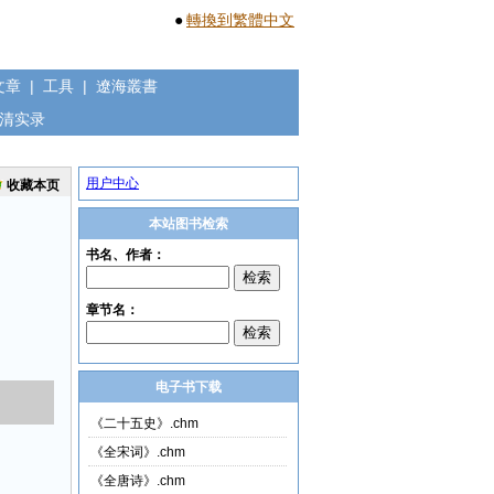
●
轉換到繁體中文
文章
|
工具
|
遼海叢書
清实录
用户中心
收藏本页
本站图书检索
电子书下载
《二十五史》.chm
《全宋词》.chm
《全唐诗》.chm