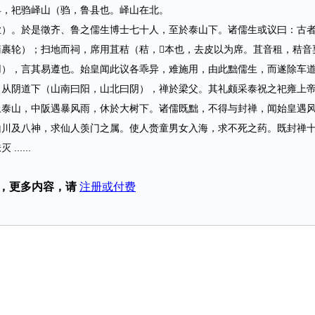
，祀驺峄山（驺，鲁县也。峄山在北。
。於是徵齐、鲁之儒生博士七十人，至於泰山下。诸儒生或议曰：古
裹轮）；扫地而祠，席用苴秸（秸，本也，去皮以为席。苴音租，秸音
用），言其易遵也。始皇闻此议各乖异，难施用，由此黜儒生，而遂除车
。从阴道下（山南曰阳，山北曰阴），禅於梁父。其礼颇采泰祝之祀雍上
上泰山，中阪遇暴风雨，休於大树下。诸儒既黜，不得与封禅，闻始皇遇
山川及八神，求仙人羡门之属。使人赍童男女入海，求不死之药。既封禅
....
，更多内容，请
注册或付费