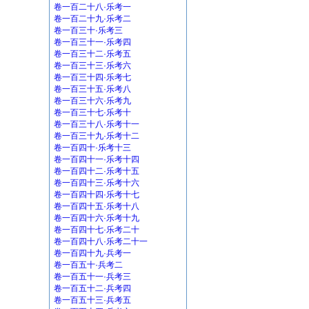
卷一百二十八·乐考一
卷一百二十九·乐考二
卷一百三十·乐考三
卷一百三十一·乐考四
卷一百三十二·乐考五
卷一百三十三·乐考六
卷一百三十四·乐考七
卷一百三十五·乐考八
卷一百三十六·乐考九
卷一百三十七·乐考十
卷一百三十八·乐考十一
卷一百三十九·乐考十二
卷一百四十·乐考十三
卷一百四十一·乐考十四
卷一百四十二·乐考十五
卷一百四十三·乐考十六
卷一百四十四·乐考十七
卷一百四十五·乐考十八
卷一百四十六·乐考十九
卷一百四十七·乐考二十
卷一百四十八·乐考二十一
卷一百四十九·兵考一
卷一百五十·兵考二
卷一百五十一·兵考三
卷一百五十二·兵考四
卷一百五十三·兵考五