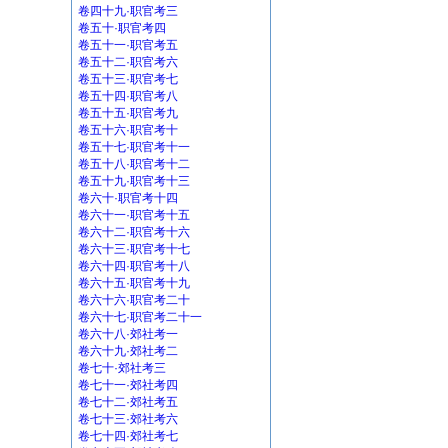
卷四十九·职官考三
卷五十·职官考四
卷五十一·职官考五
卷五十二·职官考六
卷五十三·职官考七
卷五十四·职官考八
卷五十五·职官考九
卷五十六·职官考十
卷五十七·职官考十一
卷五十八·职官考十二
卷五十九·职官考十三
卷六十·职官考十四
卷六十一·职官考十五
卷六十二·职官考十六
卷六十三·职官考十七
卷六十四·职官考十八
卷六十五·职官考十九
卷六十六·职官考二十
卷六十七·职官考二十一
卷六十八·郊社考一
卷六十九·郊社考二
卷七十·郊社考三
卷七十一·郊社考四
卷七十二·郊社考五
卷七十三·郊社考六
卷七十四·郊社考七