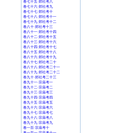
卷七十五·郊社考八
卷七十六·郊社考九
卷七十七·郊社考十
卷七十八·郊社考十一
卷七十九·郊社考十二
卷八十·郊社考十三
卷八十一·郊社考十四
卷八十二·郊社考十五
卷八十三·郊社考十六
卷八十四·郊社考十七
卷八十五·郊社考十八
卷八十六·郊社考十九
卷八十七·郊社考二十
卷八十八·郊社考二十一
卷八十九·郊社考二十二
卷九十·郊社考二十三
卷九十一·宗庙考一
卷九十二·宗庙考二
卷九十三·宗庙考三
卷九十四·宗庙考四
卷九十五·宗庙考五
卷九十六·宗庙考六
卷九十七·宗庙考七
卷九十八·宗庙考八
卷九十九·宗庙考九
卷一百·宗庙考十
卷一百一·宗庙考十一