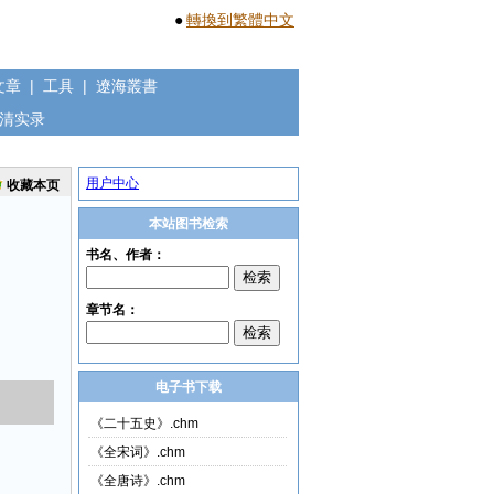
●
轉換到繁體中文
文章
|
工具
|
遼海叢書
清实录
用户中心
收藏本页
本站图书检索
电子书下载
《二十五史》.chm
《全宋词》.chm
《全唐诗》.chm