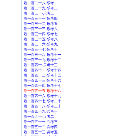
卷一百二十八·乐考一
卷一百二十九·乐考二
卷一百三十·乐考三
卷一百三十一·乐考四
卷一百三十二·乐考五
卷一百三十三·乐考六
卷一百三十四·乐考七
卷一百三十五·乐考八
卷一百三十六·乐考九
卷一百三十七·乐考十
卷一百三十八·乐考十一
卷一百三十九·乐考十二
卷一百四十·乐考十三
卷一百四十一·乐考十四
卷一百四十二·乐考十五
卷一百四十三·乐考十六
卷一百四十四·乐考十七
卷一百四十五·乐考十八
卷一百四十六·乐考十九
卷一百四十七·乐考二十
卷一百四十八·乐考二十一
卷一百四十九·兵考一
卷一百五十·兵考二
卷一百五十一·兵考三
卷一百五十二·兵考四
卷一百五十三·兵考五