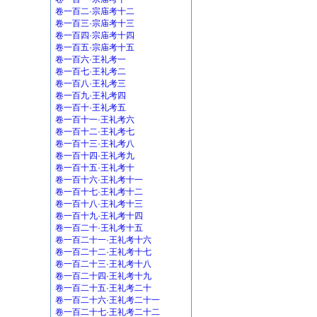
卷一百二·宗庙考十二
卷一百三·宗庙考十三
卷一百四·宗庙考十四
卷一百五·宗庙考十五
卷一百六·王礼考一
卷一百七·王礼考二
卷一百八·王礼考三
卷一百九·王礼考四
卷一百十·王礼考五
卷一百十一·王礼考六
卷一百十二·王礼考七
卷一百十三·王礼考八
卷一百十四·王礼考九
卷一百十五·王礼考十
卷一百十六·王礼考十一
卷一百十七·王礼考十二
卷一百十八·王礼考十三
卷一百十九·王礼考十四
卷一百二十·王礼考十五
卷一百二十一·王礼考十六
卷一百二十二·王礼考十七
卷一百二十三·王礼考十八
卷一百二十四·王礼考十九
卷一百二十五·王礼考二十
卷一百二十六·王礼考二十一
卷一百二十七·王礼考二十二