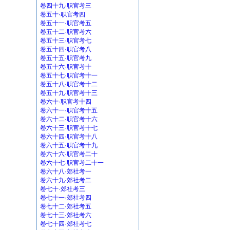
卷四十九·职官考三
卷五十·职官考四
卷五十一·职官考五
卷五十二·职官考六
卷五十三·职官考七
卷五十四·职官考八
卷五十五·职官考九
卷五十六·职官考十
卷五十七·职官考十一
卷五十八·职官考十二
卷五十九·职官考十三
卷六十·职官考十四
卷六十一·职官考十五
卷六十二·职官考十六
卷六十三·职官考十七
卷六十四·职官考十八
卷六十五·职官考十九
卷六十六·职官考二十
卷六十七·职官考二十一
卷六十八·郊社考一
卷六十九·郊社考二
卷七十·郊社考三
卷七十一·郊社考四
卷七十二·郊社考五
卷七十三·郊社考六
卷七十四·郊社考七