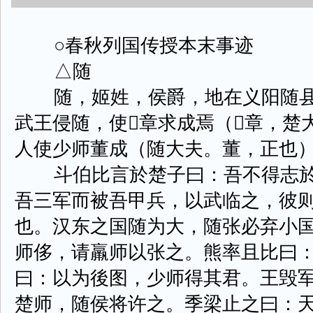
○春秋列国传授本末事迹
△随
随，姬姓，侯爵，地在义阳随县
武王侵随，使章求成焉（章，楚
人使少师董成（随大夫。董，正也
斗伯比言於楚子曰：吾不得志於
吾三军而被吾甲兵，以武临之，彼则
也。汉东之国随为大，随张必弃小
师侈，请羸师以张之。熊率且比曰
曰：以为後图，少师得其君。王毁
楚师，随侯将许之。季梁止之曰：