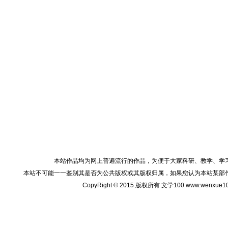
本站作品均为网上普遍流行的作品，为便于大家科研、教学、学
本站不可能一一鉴别其是否为公共版权或其版权归属，如果您认为本站某部
CopyRight © 2015 版权所有 文学100 www.wenxu