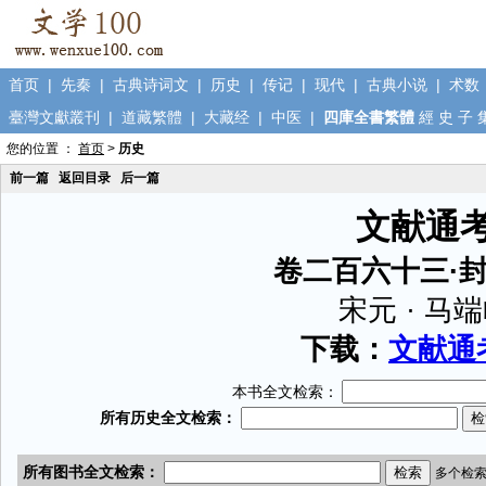
首页
|
先秦
|
古典诗词文
|
历史
|
传记
|
现代
|
古典小说
|
术数
臺灣文獻叢刊
|
道藏繁體
|
大藏经
|
中医
|
四庫全書繁體
經
史
子
您的位置 ：
首页
>
历史
前一篇
返回目录
后一篇
文献通
卷二百六十三·
宋元 · 马
下载：
文献通考
本书全文检索：