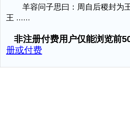
羊容问子思曰：周自后稷封为王
王 ......
非注册付费用户仅能浏览前50
册或付费