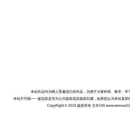
本站作品均为网上普遍流行的作品，为便于大家科研、教学、学
本站不可能一一鉴别其是否为公共版权或其版权归属，如果您认为本站某部
CopyRight © 2015 版权所有 文学100 www.wenxu