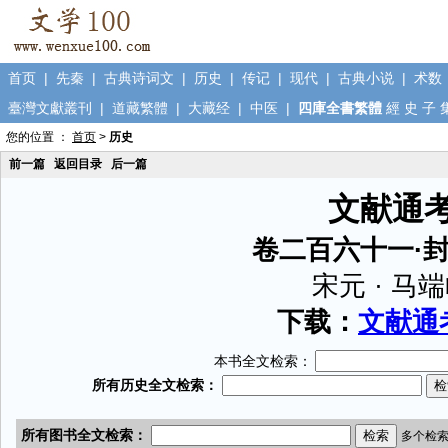
首页
|
先秦
|
古典诗词文
|
历史
|
传记
|
现代
|
古典小说
|
术数
臺灣文獻叢刊
|
道藏繁體
|
大藏经
|
中医
|
四庫全書繁體
經
史
子
您的位置 ：
首页
>
历史
前一篇
返回目录
后一篇
文献通
卷二百六十一·
宋元 · 马
下载：
文献通考
本书全文检索：