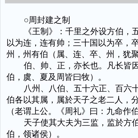
○周封建之制
《王制》：千里之外设方伯，五
以为连，连有帅；三十国以为卒，
州，州有伯（属、连、卒、州，犹
伯、帅、正，亦长也。凡长皆因
伯，虞、夏及周皆曰牧）。
八州、八伯、五十六正、百六十
伯各以其属，属於天子之老二人，
（老谓上公。《周礼》曰：九命作
天子使其大夫为三监，监於方伯
伯，领诸侯）。