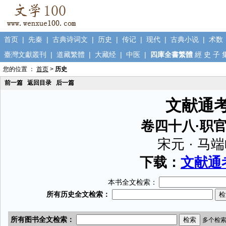
首页
|
先秦
|
古典诗词文
|
历史
|
传记
|
现代
|
古典小说
|
术数
臺灣文獻叢刊
|
道藏繁體
|
大藏经
|
中医
|
四庫全書繁體
經
史
子
您的位置 ：
首页
>
历史
前一篇
返回目录
后一篇
文献通
卷四十八·职
宋元 · 马
下载：
文献通考
本书全文检索：