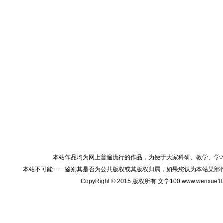
本站作品均为网上普遍流行的作品，为便于大家科研、教学、学
本站不可能一一鉴别其是否为公共版权或其版权归属，如果您认为本站某部
CopyRight © 2015 版权所有 文学100 www.wenxu