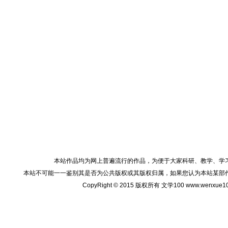
本站作品均为网上普遍流行的作品，为便于大家科研、教学、学
本站不可能一一鉴别其是否为公共版权或其版权归属，如果您认为本站某部
CopyRight © 2015 版权所有 文学100 www.wenxu