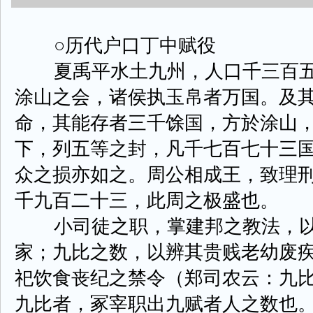
○历代户口丁中赋役
夏禹平水土九州，人口千三百五
涂山之会，诸侯执玉帛者万国。及
命，其能存者三千馀国，方於涂山
下，列五等之封，凡千七百七十三
众之损亦如之。周公相成王，致理
千九百二十三，此周之极盛也。
小司徒之职，掌建邦之教法，以
家；九比之数，以辨其贵贱老幼废
祀饮食丧纪之禁令（郑司农云：九
九比者，冢宰职出九赋者人之数也