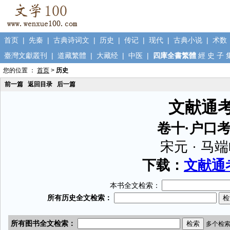
首页
|
先秦
|
古典诗词文
|
历史
|
传记
|
现代
|
古典小说
|
术数
臺灣文獻叢刊
|
道藏繁體
|
大藏经
|
中医
|
四庫全書繁體
經
史
子
您的位置 ：
首页
>
历史
前一篇
返回目录
后一篇
文献通
卷十·户口
宋元 · 马
下载：
文献通考
本书全文检索：