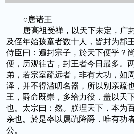
○唐诸王
唐高祖受禅，以天下未定，广封
及侄年始孩童者数十人，皆封为郡
侍臣曰：遍封宗子，於天下便乎？
便，历观往古，封王者今日最多。
弟，若宗室疏远者，非有大功，如
泽，并不得滥叨名器，所以别亲疏
王，爵命既崇，多给力役，盖以天
也。太宗曰：然。朕理天下，本为
亲也。於是率以属疏降爵，唯有功
公。