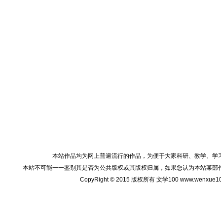
本站作品均为网上普遍流行的作品，为便于大家科研、教学、学
本站不可能一一鉴别其是否为公共版权或其版权归属，如果您认为本站某部
CopyRight © 2015 版权所有 文学100 www.wenxu