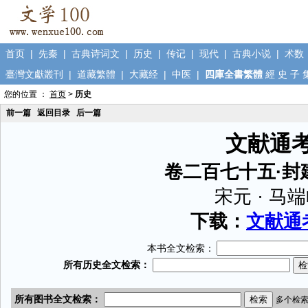
首页
|
先秦
|
古典诗词文
|
历史
|
传记
|
现代
|
古典小说
|
术数
臺灣文獻叢刊
|
道藏繁體
|
大藏经
|
中医
|
四庫全書繁體
經
史
子
您的位置 ：
首页
>
历史
前一篇
返回目录
后一篇
文献通
卷二百七十五·封
宋元 · 马
下载：
文献通考
本书全文检索：