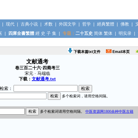
|
现代
|
古典小说
|
术数
|
外国文学
|
哲学
|
經典繁體
|
佛教
|
医
|
四庫全書繁體
經
史
子
集
|
专题：
二十五史
简体
繁体
|
明实录
|
下载本篇txt文件
Email本页
文献通考
卷三百二十六·四裔考三
宋元 · 马端临
下载：
文献通考.txt
检索：