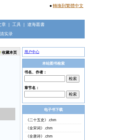
●
轉換到繁體中文
文章
|
工具
|
遼海叢書
清实录
用户中心
收藏本页
本站图书检索
电子书下载
《二十五史》.chm
《全宋词》.chm
《全唐诗》.chm