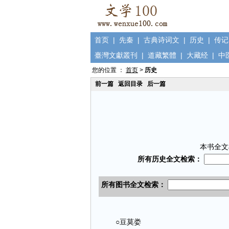
首页
|
先秦
|
古典诗词文
|
历史
|
传记
臺灣文獻叢刊
|
道藏繁體
|
大藏经
|
中
您的位置 ：
首页
>
历史
前一篇
返回目录
后一篇
本书全文
○豆莫娄