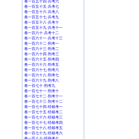
卷一百五十四·兵考六
卷一百五十五·兵考七
卷一百五十六·兵考八
卷一百五十七·兵考九
卷一百五十八·兵考十
卷一百五十九·兵考十一
卷一百六十·兵考十二
卷一百六十一·兵考十三
卷一百六十二·刑考一
卷一百六十三·刑考二
卷一百六十四·刑考三
卷一百六十五·刑考四
卷一百六十六·刑考五
卷一百六十七·刑考六
卷一百六十八·刑考七
卷一百六十九·刑考八
卷一百七十·刑考九
卷一百七十一·刑考十
卷一百七十二·刑考十一
卷一百七十三·刑考十二
卷一百七十四·经籍考一
卷一百七十五·经籍考二
卷一百七十六·经籍考三
卷一百七十七·经籍考四
卷一百七十八·经籍考五
卷一百七十九·经籍考六
卷一百八十·经籍考七