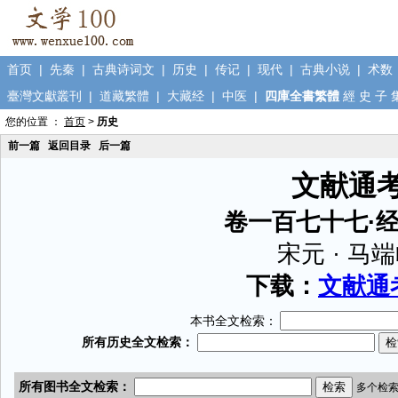
首页
|
先秦
|
古典诗词文
|
历史
|
传记
|
现代
|
古典小说
|
术数
臺灣文獻叢刊
|
道藏繁體
|
大藏经
|
中医
|
四庫全書繁體
經
史
子
您的位置 ：
首页
>
历史
前一篇
返回目录
后一篇
文献通
卷一百七十七·
宋元 · 马
下载：
文献通考
本书全文检索：