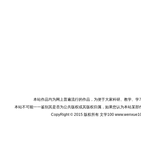
本站作品均为网上普遍流行的作品，为便于大家科研、教学、学
本站不可能一一鉴别其是否为公共版权或其版权归属，如果您认为本站某部
CopyRight © 2015 版权所有 文学100 www.wenxu