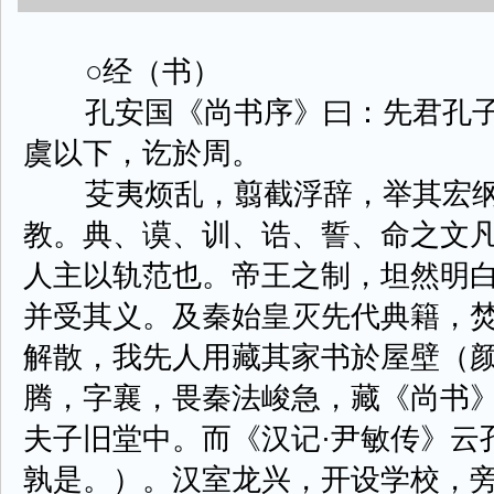
○经（书）
孔安国《尚书序》曰：先君孔子
虞以下，讫於周。
芟夷烦乱，翦截浮辞，举其宏纲
教。典、谟、训、诰、誓、命之文
人主以轨范也。帝王之制，坦然明
并受其义。及秦始皇灭先代典籍，
解散，我先人用藏其家书於屋壁（颜
腾，字襄，畏秦法峻急，藏《尚书
夫子旧堂中。而《汉记·尹敏传》云
孰是。）。汉室龙兴，开设学校，