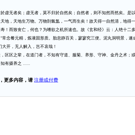
虚无者矣；虚无者，莫不归於自然矣；自然者，则不知然而然矣。是
生天地，天地生万物。万物剖氤氲，一气而生矣！故天得一自然清，地得
齐寿！而致丧亡，何也？为嗜欲之机所速也。故《玄和经》云：人绝十二
“常念餐元精，炼液固形质。胎息静百关，寥寥究三便。泥丸洞明景，遂
门大开，无人解入，岂不哀哉！
区区之辈，在道门者，不知有守道、服菊、养形、守神、金丹之术；
养之 ......
，更多内容，请
注册或付费