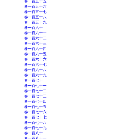
卷一百五十五
卷一百五十六
卷一百五十七
卷一百五十八
卷一百五十九
卷一百六十
卷一百六十一
卷一百六十二
卷一百六十三
卷一百六十四
卷一百六十五
卷一百六十六
卷一百六十七
卷一百六十八
卷一百六十九
卷一百七十
卷一百七十一
卷一百七十二
卷一百七十三
卷一百七十四
卷一百七十五
卷一百七十六
卷一百七十七
卷一百七十八
卷一百七十九
卷一百八十
卷一百八十一