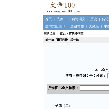
首页
|
先秦
|
古典诗词文
|
历史
|
传记
臺灣文獻叢刊
|
道藏繁體
|
大藏经
|
中
您的位置 ：
首页
>
古典诗词文
前一篇
返回目录
后一篇
本书全文
吴筠（二）