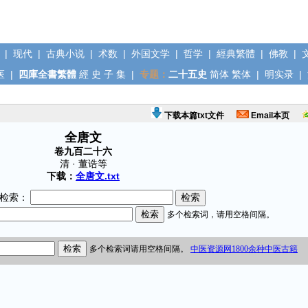
|
现代
|
古典小说
|
术数
|
外国文学
|
哲学
|
經典繁體
|
佛教
|
医
|
四庫全書繁體
經
史
子
集
|
专题：
二十五史
简体
繁体
|
明实录
|
下载本篇txt文件
Email本页
全唐文
卷九百二十六
清 · 董诰等
下载：
全唐文.txt
检索：