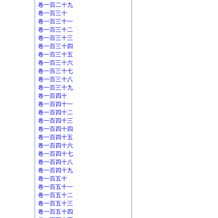
卷一百二十九
卷一百三十
卷一百三十一
卷一百三十二
卷一百三十三
卷一百三十四
卷一百三十五
卷一百三十六
卷一百三十七
卷一百三十八
卷一百三十九
卷一百四十
卷一百四十一
卷一百四十二
卷一百四十三
卷一百四十四
卷一百四十五
卷一百四十六
卷一百四十七
卷一百四十八
卷一百四十九
卷一百五十
卷一百五十一
卷一百五十二
卷一百五十三
卷一百五十四