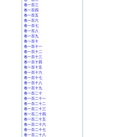
卷一百三
卷一百四
卷一百五
卷一百六
卷一百七
卷一百八
卷一百九
卷一百十
卷一百十一
卷一百十二
卷一百十三
卷一百十四
卷一百十五
卷一百十六
卷一百十七
卷一百十八
卷一百十九
卷一百二十
卷一百二十一
卷一百二十二
卷一百二十三
卷一百二十四
卷一百二十五
卷一百二十六
卷一百二十七
卷一百二十八