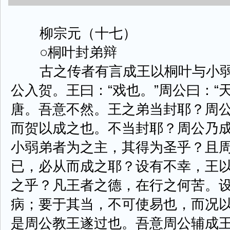
柳宗元（十七）
○桐叶封弟辩
古之传者有言成王以桐叶与小弱弟
公入贺。王曰：“戏也。”周公曰：“
唐。吾意不然。王之弟当封耶？周
而贺以成之也。不当封耶？周公乃
小弱弟者为之主，其得为圣乎？且
已，必从而成之耶？设有不幸，王
之乎？凡王者之德，在行之何苦。
病；要于其当，不可使易也，而况
是周公教王遂过也。吾意周公辅成