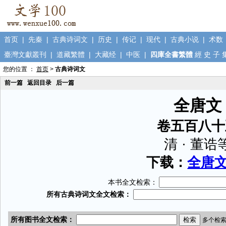
首页
|
先秦
|
古典诗词文
|
历史
|
传记
|
现代
|
古典小说
|
术数
臺灣文獻叢刊
|
道藏繁體
|
大藏经
|
中医
|
四庫全書繁體
經
史
子
您的位置 ：
首页
>
古典诗词文
前一篇
返回目录
后一篇
全唐文
卷五百八十
清 · 董诰
下载：
全唐文.
本书全文检索：