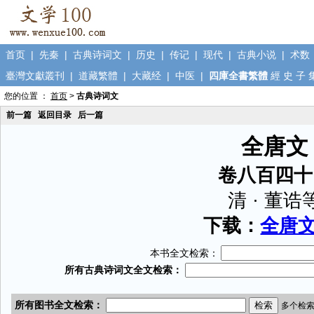
首页
|
先秦
|
古典诗词文
|
历史
|
传记
|
现代
|
古典小说
|
术数
臺灣文獻叢刊
|
道藏繁體
|
大藏经
|
中医
|
四庫全書繁體
經
史
子
您的位置 ：
首页
>
古典诗词文
前一篇
返回目录
后一篇
全唐文
卷八百四十
清 · 董诰
下载：
全唐文.
本书全文检索：