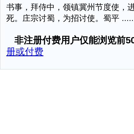
书事，拜侍中，领镇冀州节度使，
死。庄宗讨蜀，为招讨使。蜀平 .....
非注册付费用户仅能浏览前50
册或付费