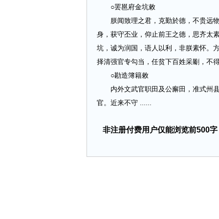
○罢邕府金坑敕
朕闻致理之君，克勤於德，不贵远物，
身，获守丕业，仰止前王之德，思齐太
坑，诚为润国，语人以利，非朕素怀。
择清强官专勾当，任贫下百姓采劚，不
○勘造簿籍敕
内外文武官职田及公廨田，准式州县每
官。近来不守 ......
非注册付费用户仅能浏览前500字