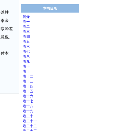
本书目录
朕以眇
简介
所奉金
卷一
卷二
委康泽差
卷三
朕意也。
卷四
卷五
卷六
卷七
给付本
卷八
卷九
卷十
卷十一
卷十二
卷十三
卷十四
卷十五
卷十六
卷十七
卷十八
卷十九
卷二十
卷二十一
卷二十二