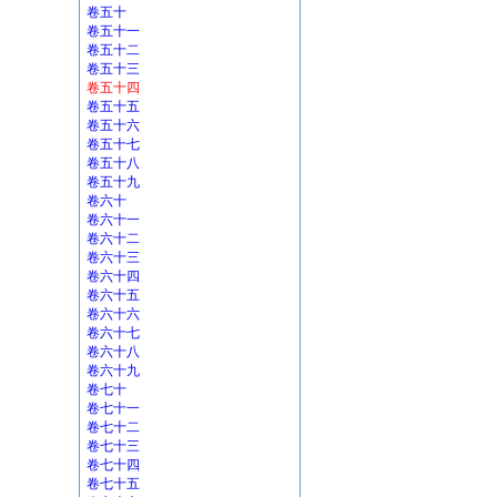
卷五十
卷五十一
卷五十二
卷五十三
卷五十四
卷五十五
卷五十六
卷五十七
卷五十八
卷五十九
卷六十
卷六十一
卷六十二
卷六十三
卷六十四
卷六十五
卷六十六
卷六十七
卷六十八
卷六十九
卷七十
卷七十一
卷七十二
卷七十三
卷七十四
卷七十五