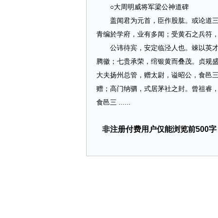
○大周明威将军梁公神道碑
盖闻君为元首，臣作股肱。或论道三槐
青编於学府，业有多闻；受黄石之兵符，
公讳待宾，安定临泾人也。竦以英才远
腾徽；七贵承荣，绾银黄而叠茂。贞规
大夫扬州总管，赠太尉，谥昭公，食邑
赠；高门纳驷，式居茅社之封。曾祖睿，
食邑三 ......
非注册付费用户仅能浏览前500字