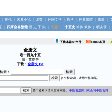
|
现代
|
古典小说
|
术数
|
外国文学
|
哲学
|
經典繁體
|
佛教
|
医
|
四庫全書繁體
經
史
子
集
|
专题：
二十五史
简体
繁体
|
明实录
|
下载本篇txt文件
Email本页
全唐文
卷一百九十五
清 · 董诰等
下载：
全唐文.txt
检索：