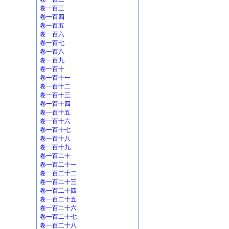
卷一百三
卷一百四
卷一百五
卷一百六
卷一百七
卷一百八
卷一百九
卷一百十
卷一百十一
卷一百十二
卷一百十三
卷一百十四
卷一百十五
卷一百十六
卷一百十七
卷一百十八
卷一百十九
卷一百二十
卷一百二十一
卷一百二十二
卷一百二十三
卷一百二十四
卷一百二十五
卷一百二十六
卷一百二十七
卷一百二十八