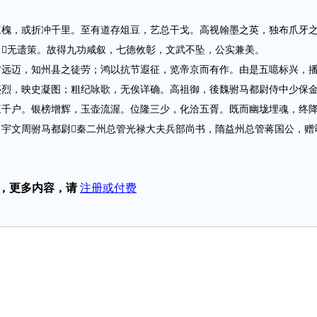
，或折冲千里。至有道存俎豆，艺总干戈。高视翰墨之英，独布爪牙
无遗策。故得九功咸叙，七德攸彰，文武不坠，公实兼美。
迈，知州县之徒劳；鸿以抗节遐征，览帝京而有作。由是五噫标兴，
盛烈，映史凝图；粗纪咏歌，无俟详确。高祖御，後魏驸马都尉侍中少保
三千户。银榜增辉，玉壶流渥。位隆三少，化洽五胥。既而幽垅埋魂，终
宇文周驸马都尉秦二州总管光禄大夫兵部尚书，隋益州总管蒋国公，赠
，更多内容，请
注册或付费