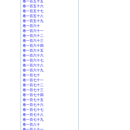
卷一百五十五
卷一百五十六
卷一百五十七
卷一百五十八
卷一百五十九
卷一百六十
卷一百六十一
卷一百六十二
卷一百六十三
卷一百六十四
卷一百六十五
卷一百六十六
卷一百六十七
卷一百六十八
卷一百六十九
卷一百七十
卷一百七十一
卷一百七十二
卷一百七十三
卷一百七十四
卷一百七十五
卷一百七十六
卷一百七十七
卷一百七十八
卷一百七十九
卷一百八十
卷一百八十一