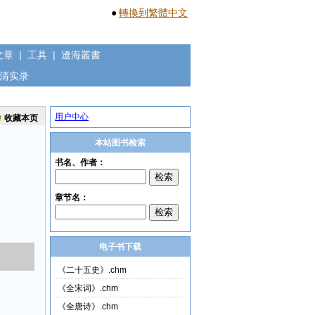
●
轉換到繁體中文
文章
|
工具
|
遼海叢書
清实录
用户中心
收藏本页
本站图书检索
电子书下载
《二十五史》.chm
《全宋词》.chm
《全唐诗》.chm