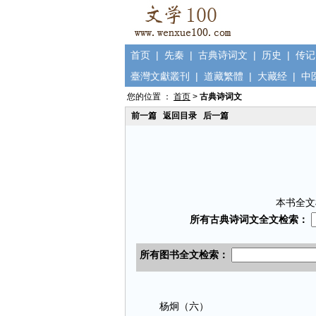
首页
|
先秦
|
古典诗词文
|
历史
|
传记
臺灣文獻叢刊
|
道藏繁體
|
大藏经
|
中
您的位置 ：
首页
>
古典诗词文
前一篇
返回目录
后一篇
本书全文
杨炯（六）