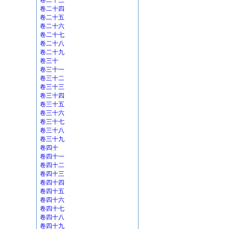
卷二十三
卷二十四
卷二十五
卷二十六
卷二十七
卷二十八
卷二十九
卷三十
卷三十一
卷三十二
卷三十三
卷三十四
卷三十五
卷三十六
卷三十七
卷三十八
卷三十九
卷四十
卷四十一
卷四十二
卷四十三
卷四十四
卷四十五
卷四十六
卷四十七
卷四十八
卷四十九