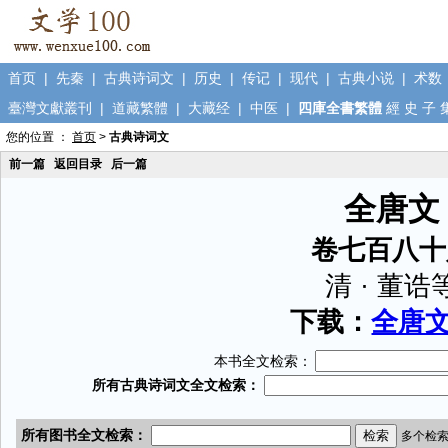
首页
|
先秦
|
古典诗词文
|
历史
|
传记
|
现代
|
古典小说
|
术数
臺灣文獻叢刊
|
道藏繁體
|
大藏经
|
中医
|
四庫全書繁體
經
史
子
您的位置 ：
首页
>
古典诗词文
前一篇
返回目录
后一篇
全唐文
卷七百八十
清 · 董诰
下载：
全唐文.
本书全文检索：