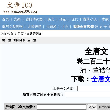
首页
|
先秦
|
古典诗词文
|
历史
|
传记
|
现代
|
古典小说
|
术数
臺灣文獻叢刊
|
道藏繁體
|
大藏经
|
中医
|
四庫全書繁體
經
史
子
您的位置 ：
首页
>
古典诗词文
前一篇
返回目录
后一篇
全唐文
卷二百二十
清 · 董诰
下载：
全唐文.
本书全文检索：