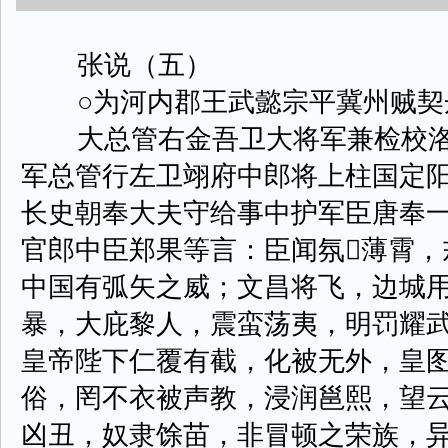
张说（五）
○为河内郡王武懿宗平冀州贼契
大总管右金吾卫大将军兼检校洛
军总管行左卫翊府中郎将上柱国定
长史朝奉大夫守给事中护军臣唐奉
官郎中臣郑果等言：臣闻氛薄霄，
中国有弧矢之威；文昌将飞，边城
暴，大庇黎人，震蛮荡夷，明罚耀
皇帝陛下仁覆有截，化被无外，皇
俗，罔不衣被声教，浸润邕熙，望
凶丑，奴隶馀苗，非冒顿之荣族，