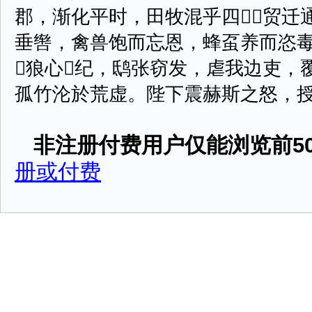
郡，渐化平时，田牧混乎四，贸迁
垂辔，禽兽饱而忘恩，蜂虿养而恣
狼心纪，鸱张窃发，虐我边吏，
孤竹沦於荒虚。陛下震赫斯之怒，授决胜
非注册付费用户仅能浏览前50
册或付费