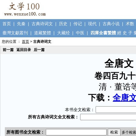
首页
|
先秦
|
古典诗词文
|
历史
|
传记
|
现代
|
古典小说
|
术数
臺灣文獻叢刊
|
道藏繁體
|
大藏经
|
中医
|
四庫全書繁體
經
史
子
您的位置 ：
首页
>
古典诗词文
前一篇
返回目录
后一篇
全唐文
卷四百九十
清 · 董诰
下载：
全唐文.
本书全文检索：