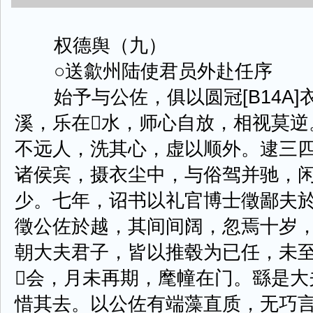
权德舆（九）
○送歙州陆使君员外赴任序
始予与公佐，俱以圆冠[B14A]
溪，乐在水，师心自放，相视莫逆
不远人，洗其心，虚以顺外。逮三
诸侯宾，摄衣尘中，与俗驾并驰，
少。七年，诏书以礼官博士徵鄙夫
徵公佐於越，其间间阔，忽焉十岁
朝大夫君子，皆以推毂为已任，未
会，月未再期，麾幢在门。繇是大
惜其去。以公佐有端藻直质，无巧