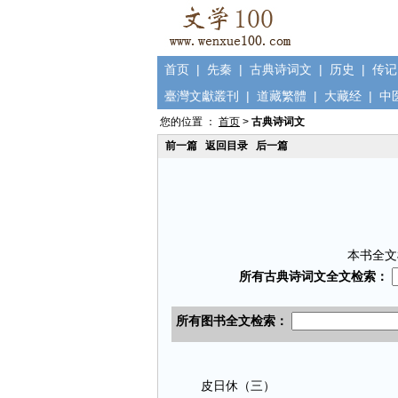
首页
|
先秦
|
古典诗词文
|
历史
|
传记
臺灣文獻叢刊
|
道藏繁體
|
大藏经
|
中
您的位置 ：
首页
>
古典诗词文
前一篇
返回目录
后一篇
本书全文
皮日休（三）