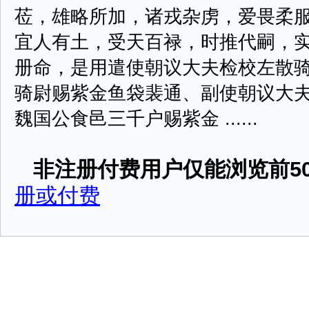
莅，雄略所加，诸戎杂虏，爱畏柔
宜人有土，受天百禄，时推代嗣，
册命，是用遣使朝议大夫检校左散
骑尉赐紫金鱼袋裴通、副使朝议大
魏国公食邑三千户赐紫金 ......
非注册付费用户仅能浏览前50
册或付费