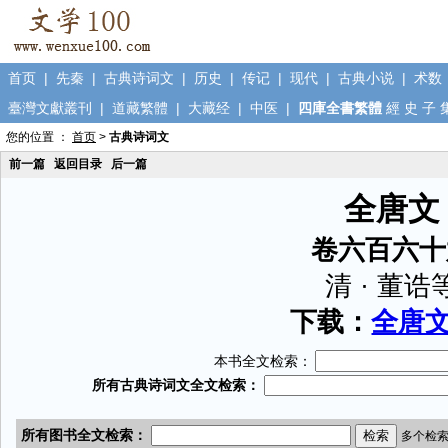
首页
|
先秦
|
古典诗词文
|
历史
|
传记
|
现代
|
古典小说
|
术数
臺灣文獻叢刊
|
道藏繁體
|
大藏经
|
中医
|
四庫全書繁體
經
史
子
您的位置 ：
首页
>
古典诗词文
前一篇
返回目录
后一篇
全唐文
卷六百六十
清 · 董诰
下载：
全唐文.
本书全文检索：