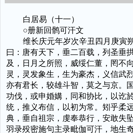
白居易（十一）
○册新回鹘可汗文
维长庆元年岁次辛丑四月庚寅朔
曰：唐有天下，垂二百载，列圣垂
及，日月之所照，威绥仁董，罔不
灵，灵发象生，生为豪杰，义信武
亦有君长，较雄斗智，莫之与京。
功伐，或申婚媾，同和协比，以讫
统，推义布信，以初为常。矧乎柔
典，垂自祖宗，虔奉恭行，安敢失
羽录殁密施句主录毗伽可汗，地生